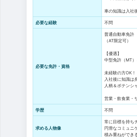
車の知識は入社
必要な経験
不問
普通自動車免許
（AT限定可）
【優遇】
中型免許（MT
必要な免許・資格
未経験の方OK！
入社後に知識は
人柄＆ポテンシ
営業・飲食業・
学歴
不問
常に目標を持ち
求める人物像
円滑なコミュニ
積み重ねができ