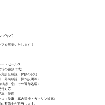
ングなど)
ッフを募集いたします！
ルートセールス
票等の書類作成）
転免許証確認・保険の説明
・外装確認・操作説明等）
装確認・窓口での返却処理）
受付対応
配車・管理
ンス（洗車・車内清掃・ガソリン補充）
門の整備士が担当します。