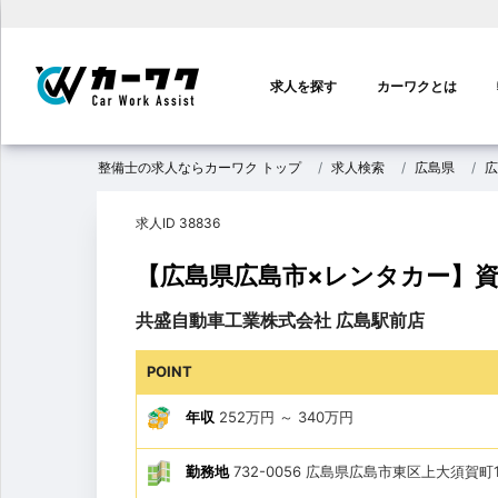
メ
イ
求人を探す
カーワクとは
ン
ナ
ビ
整備士の求人ならカーワク トップ
求人検索
広島県
広
ゲ
ー
求人ID 38836
シ
ョ
【広島県広島市×レンタカー】
ン
共盛自動車工業株式会社 広島駅前店
POINT
年収
252万円
～
340万円
勤務地
732-0056 広島県広島市東区上大須賀町1