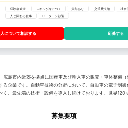
経験者歓迎
スキルが身につく
賞与あり
交通費支給
社会
人と関わる仕事
U・Iターン歓迎
求人について相談
する
応募する
来、広島市内近郊を拠点に国産車及び輸入車の販売・車体整備
する企業です。自動車技術の分野において、自動車の電子制御化
く、最先端の技術・設備を導入し続けております。世界120ヶ
募集要項