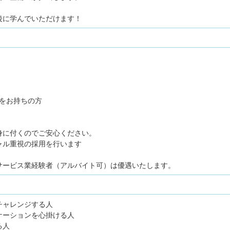
後に学んでいただけます！
）をお持ちの方
身に付くのでご安心ください。
ャル重視の採用を行います
サービス業経験者（アルバイト可）は優遇いたします。
チャレンジする人
ケーションを心掛ける人
る人