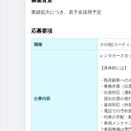
募集背景
業績拡大につき、若干名採用予定
応募要項
職種
その他(コーティ
レンタカースタ
【具体的には】
・既存顧客への
・事務作業（伝
・出発対応（運
仕事内容
貸出伝票の発行
・返却対応（外
・電話での予約
・代車の手配・
・車両メンテナ
┗車両整備は専