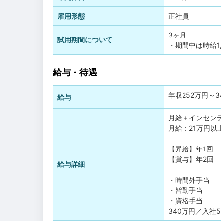
雇用形態
正社員
3ヶ月
試用期間について
・期間中は時給1
給与・待遇
年収
252万円
～
3
給与
月給＋インセン
月給：21万円以
【昇給】年1回
【賞与】年2回
給与詳細
・時間外手当
・皆勤手当
・資格手当
340万円／入社