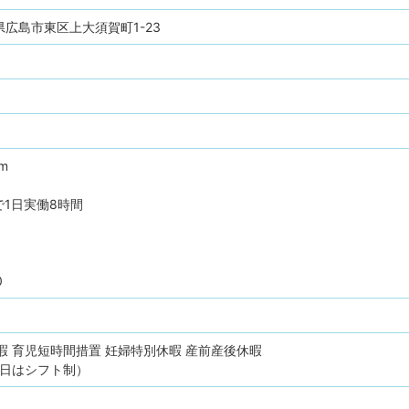
広島県広島市東区上大須賀町1-23
pm
1日実働8時間
0
暇
育児短時間措置
妊婦特別休暇
産前産後休暇
曜日はシフト制）