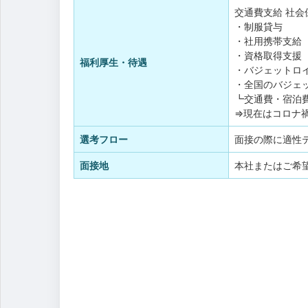
交通費支給
社会
・制服貸与
・社用携帯支給
・資格取得支援
福利厚生・待遇
・バジェットロ
・全国のバジェ
┗交通費・宿泊
⇒現在はコロナ
選考フロー
面接の際に適性
面接地
本社またはご希