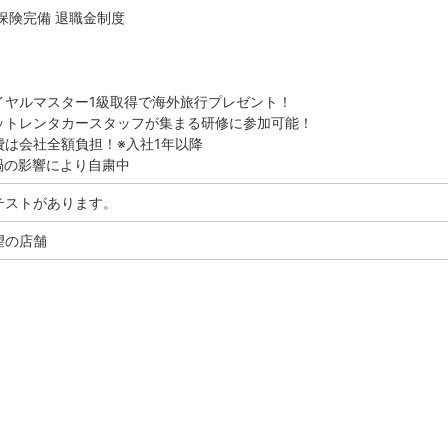
保険完備
退職金制度
イヤルマスター1級取得で海外旅行プレゼント！
ットレンタカースタッフが集まる研修に参加可能！
費は会社全額負担！※入社1年以降
禍の影響により自粛中
テストがあります。
望の店舗