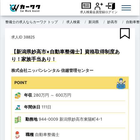
求人検索
会員登録
ログイン
整備士の求人ならカーワク トップ
求人検索
新潟県
妙高市
自動車整
求人ID 38825
【新潟県妙高市×自動車整備士】資格取得制度あ
り！家族手当あり！
株式会社ニッパンレンタル 信越管理センター
POINT
年収
280万円
～
600万円
年間休日
111日
勤務地
944-0009 新潟県妙高市東陽町4-1
職種
自動車整備士