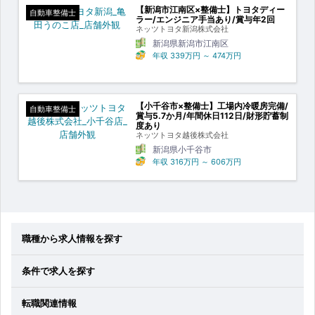
【新潟市江南区×整備士】トヨタディー
自動車整備士
ラー/エンジニア手当あり/賞与年2回
ネッツトヨタ新潟株式会社
新潟県新潟市江南区
年収
339万円
～
474万円
【小千谷市×整備士】工場内冷暖房完備/
自動車整備士
賞与5.7か月/年間休日112日/財形貯蓄制
度あり
ネッツトヨタ越後株式会社
新潟県小千谷市
年収
316万円
～
606万円
職種から求人情報を探す
条件で求人を探す
転職関連情報