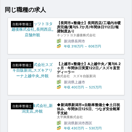
同じ職種の求人
【長岡市×整備士】長岡西店/工場内冷暖
自動車整備士
房完備/賞与5.7か月/年間休日112日/報
奨制度あり
ネッツトヨタ越後株式会社
新潟県長岡市
年収
316万円
～
606万円
【上越市×整備士】A上越中央／賞与6.2
自動車整備士
ヶ月・年間休日実質122日／スズキ直営
ディーラー
株式会社 スズキ自販新潟
新潟県上越市
年収
400万円
～
525万円
◆新潟県新潟市×自動車整備士◆土日祝
自動車整備士
休み、年間休日125日、つなぎ安全靴軍
手支給
太平興業株式会社
新潟県新潟市西区
年収
430万円
～
530万円