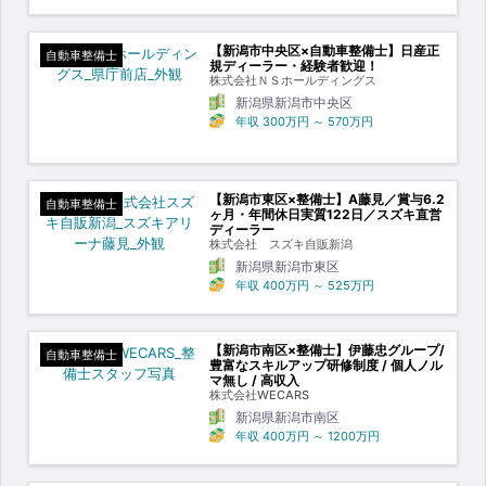
【新潟市中央区×自動車整備士】日産正
自動車整備士
規ディーラー・経験者歓迎！
株式会社ＮＳホールディングス
新潟県新潟市中央区
年収
300万円
～
570万円
【新潟市東区×整備士】A藤見／賞与6.2
自動車整備士
ヶ月・年間休日実質122日／スズキ直営
ディーラー
株式会社 スズキ自販新潟
新潟県新潟市東区
年収
400万円
～
525万円
【新潟市南区×整備士】伊藤忠グループ/
自動車整備士
豊富なスキルアップ研修制度 / 個人ノル
マ無し / 高収入
株式会社WECARS
新潟県新潟市南区
年収
400万円
～
1200万円