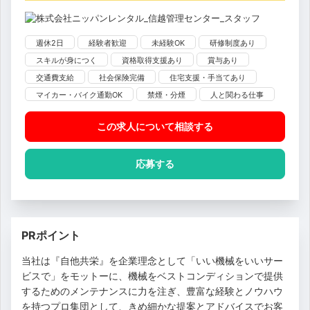
週休2日
経験者歓迎
未経験OK
研修制度あり
スキルが身につく
資格取得支援あり
賞与あり
交通費支給
社会保険完備
住宅支援・手当てあり
マイカー・バイク通勤OK
禁煙・分煙
人と関わる仕事
この求人について相談
する
応募する
PRポイント
当社は『自他共栄』を企業理念として「いい機械をいいサー
ビスで」をモットーに、機械をベストコンディションで提供
するためのメンテナンスに力を注ぎ、豊富な経験とノウハウ
を持つプロ集団として、きめ細かな提案とアドバイスでお客