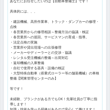
あなたにお任せしたいのは【自動車整備士】です！
具体的には、、、
・建設機械、高所作業車、トラック・ダンプカーの修理・
点検
・各営業所からの修理相談～整備方法の協議・検証
・各営業所への巡回。サービスマンの育成・指導。
・法定点検の実施
・営業所や貸出現場への出張修理
・メーカーやディーラーとの交渉・協議
・レンタル受注機械の整備～出荷対応
・返却機械の入庫整備
・自社で使用する器具・設備の検証
・大型特殊自動車（搭乗式ローラー等の舗装機械）の車検
整備【関東管理センターのみ】
等です！
未経験、ブランクがある方でもOK！先輩社員が丁寧に指
導します！
知識・技術を学べる研修があるので安心して働けます！