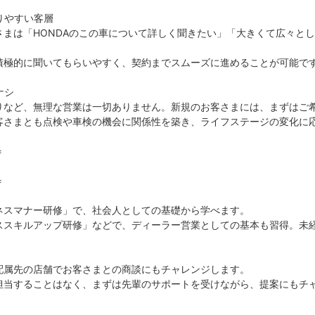
りやすい客層
さまは「HONDAのこの車について詳しく聞きたい」「大きくて広々とし
積極的に聞いてもらいやすく、契約までスムーズに進めることが可能で
ナシ
りなど、無理な営業は一切ありません。新規のお客さまには、まずはご
客さまとも点検や車検の機会に関係性を築き、ライフステージの変化に
＝
＝
ネスマナー研修」で、社会人としての基礎から学べます。
ススキルアップ研修」などで、ディーラー営業としての基本も習得。未
配属先の店舗でお客さまとの商談にもチャレンジします。
担当することはなく、まずは先輩のサポートを受けながら、提案にもチ