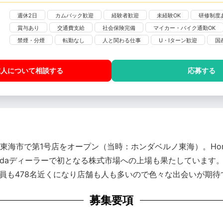
週休2日
カムバック歓迎
経験者歓迎
未経験OK
研修制度
賞与あり
交通費支給
社会保険完備
マイカー・バイク通勤OK
禁煙・分煙
転勤なし
人と関わる仕事
U・Iターン歓迎
国
求人について相談
する
応募する
県東海市で第1号店をオープン（当時：ホンダベルノ東海）。Ho
ndaディーラーで初となる株式市場への上場も果たしています。今で
長。社員も478名近くになり店舗も人も多いので色々な出会いが期
募集要項