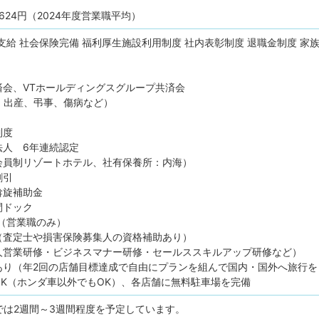
624円（2024年度営業職平均）
支給
社会保険完備
福利厚生施設利用制度
社内表彰制度
退職金制度
家
済会、VTホールディングスグループ共済会
出産、弔事、傷病など）
制度
法人 6年連続認定
会員制リゾートホテル、社有保養所：内海）
割引
斡旋補助金
間ドック
（営業職のみ）
（査定士や損害保険募集人の資格補助あり）
人営業研修・ビジネスマナー研修・セールススキルアップ研修など）
あり（年2回の店舗目標達成で自由にプランを組んで国内・国外へ旅行を
OK（ホンダ車以外でもOK）、各店舗に無料駐車場を完備
では2週間～3週間程度を予定しています。