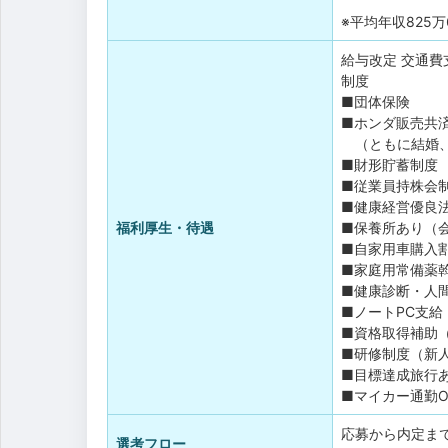
※平均年収825万
給与改定
交通費
制度
■団体保険
■ホンダ販売共
（ともに結婚、
■財形貯蓄制度
■従業員持株会
■健康経営優良
福利厚生・待遇
■保養所あり（
■自家用車購入
■家庭用常備薬
■健康診断・人
■ノートPC支給
■資格取得補助
■研修制度（新
■目標達成旅行
■マイカー通勤
応募から内定ま
選考フロー