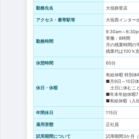
勤務先名
大垣静里店
アクセス・最寄駅等
大垣西インターか
9:30am～6:30
実働：8時間
勤務時間
月の残業時間の平
残業代は100％
休憩時間
60分
有給休暇
特別休
■月9日～10日
休日・休暇
土日に休むこと
■年末年始休暇
■有給休暇（入社
年間休日
115日
雇用形態
正社員
試用期間について
試用期間3か月