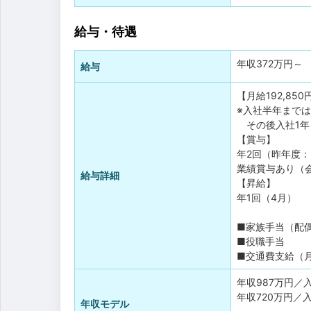
給与・待遇
年収
372万円
～
給与
【月給192,8
※入社半年までは
その後入社1年
【賞与】
年2回（昨年度：
業績賞与あり（
給与詳細
【昇給】
年1回（4月）
■家族手当（配偶
■役職手当
■交通費支給（
年収987万円／
年収720万円／
年収モデル