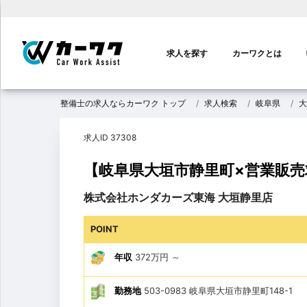
メ
イ
求人を探す
カーワクとは
ン
ナ
ビ
整備士の求人ならカーワク トップ
求人検索
岐阜県
大
ゲ
ー
求人ID 37308
シ
ョ
【岐阜県大垣市静里町×営業販売
ン
株式会社ホンダカーズ東海 大垣静里店
POINT
年収
372万円
～
勤務地
503-0983 岐阜県大垣市静里町148-1