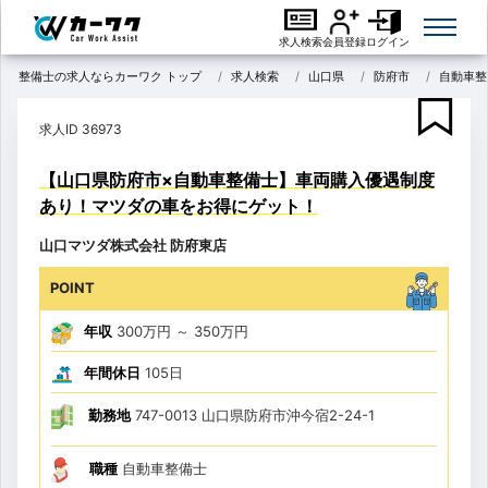
求人検索
会員登録
ログイン
整備士の求人ならカーワク トップ
求人検索
山口県
防府市
自動車整
求人ID 36973
【山口県防府市×自動車整備士】車両購入優遇制度
あり！マツダの車をお得にゲット！
山口マツダ株式会社 防府東店
POINT
年収
300万円
～
350万円
年間休日
105日
勤務地
747-0013 山口県防府市沖今宿2-24-1
職種
自動車整備士