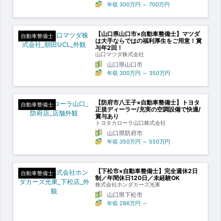
年収
300万円
～
700万円
【山口県山口市×自動車整備士】マツダ
自動車整備士
は大手ならではの福利厚生をご用意！賞
与年2回！
山口マツダ株式会社
山口県山口市
年収
300万円
～
350万円
【防府市八王子×自動車整備士】トヨタ
自動車整備士
正規ディーラー/充実の空調設備で快適/
賞与あり
トヨタカローラ山口株式会社
山口県防府市
年収
350万円
～
550万円
【下松市×自動車整備士】完全週休2日
自動車整備士
制／年間休日120日／未経験OK
株式会社ホンダカーズ光東
山口県下松市
年収
286万円
～