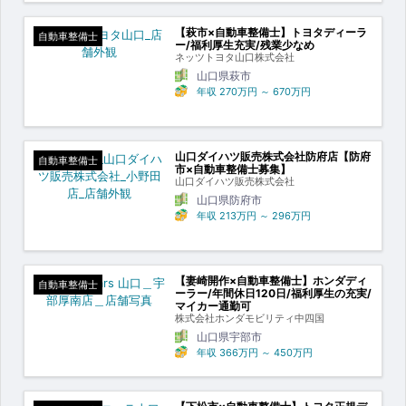
【萩市×自動車整備士】トヨタディーラ
自動車整備士
ー/福利厚生充実/残業少なめ
ネッツトヨタ山口株式会社
山口県萩市
年収
270万円
～
670万円
山口ダイハツ販売株式会社防府店【防府
自動車整備士
市×自動車整備士募集】
山口ダイハツ販売株式会社
山口県防府市
年収
213万円
～
296万円
【妻崎開作×自動車整備士】ホンダディ
自動車整備士
ーラー/年間休日120日/福利厚生の充実/
マイカー通勤可
株式会社ホンダモビリティ中四国
山口県宇部市
年収
366万円
～
450万円