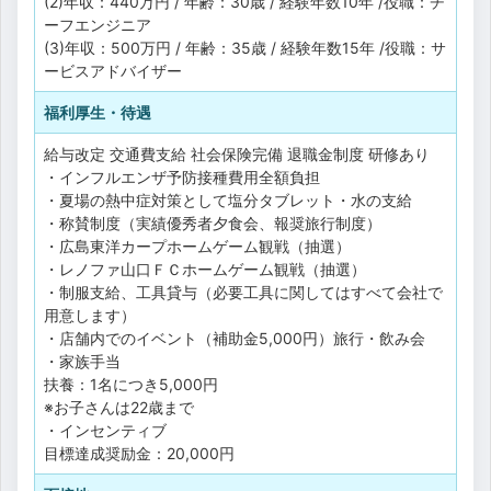
(2)年収：440万円 / 年齢：30歳 / 経験年数10年 /役職：チ
ーフエンジニア
(3)年収：500万円 / 年齢：35歳 / 経験年数15年 /役職：サ
ービスアドバイザー
福利厚生・待遇
給与改定
交通費支給
社会保険完備
退職金制度
研修あり
・インフルエンザ予防接種費用全額負担
・夏場の熱中症対策として塩分タブレット・水の支給
・称賛制度（実績優秀者夕食会、報奨旅行制度）
・広島東洋カープホームゲーム観戦（抽選）
・レノファ山口ＦＣホームゲーム観戦（抽選）
・制服支給、工具貸与（必要工具に関してはすべて会社で
用意します）
・店舗内でのイベント（補助金5,000円）旅行・飲み会
・家族手当
扶養：1名につき5,000円
※お子さんは22歳まで
・インセンティブ
目標達成奨励金：20,000円