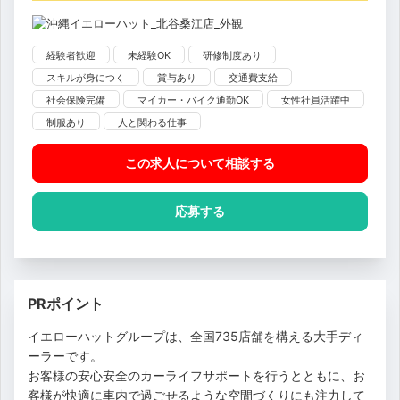
経験者歓迎
未経験OK
研修制度あり
スキルが身につく
賞与あり
交通費支給
社会保険完備
マイカー・バイク通勤OK
女性社員活躍中
制服あり
人と関わる仕事
この求人について相談
する
応募する
PRポイント
イエローハットグループは、全国735店舗を構える大手ディ
ーラーです。
お客様の安心安全のカーライフサポートを行うとともに、お
客様が快適に車内で過ごせるような空間づくりにも注力して