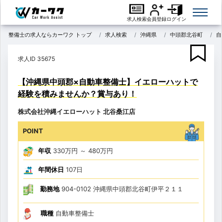
求人検索
会員登録
ログイン
整備士の求人ならカーワク トップ
求人検索
沖縄県
中頭郡北谷町
自
求人ID 35675
【沖縄県中頭郡×自動車整備士】イエローハットで
経験を積みませんか？賞与あり！
株式会社沖縄イエローハット 北谷桑江店
POINT
年収
330万円
～
480万円
年間休日
107日
勤務地
904-0102 沖縄県中頭郡北谷町伊平２１１
職種
自動車整備士