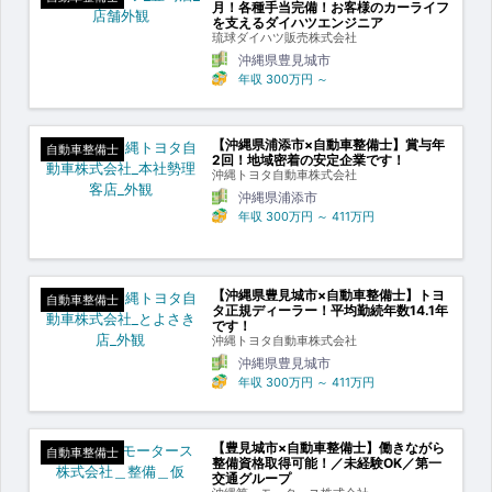
月！各種手当完備！お客様のカーライフ
を支えるダイハツエンジニア
琉球ダイハツ販売株式会社
沖縄県豊見城市
年収
300万円
～
【沖縄県浦添市×自動車整備士】賞与年
自動車整備士
2回！地域密着の安定企業です！
沖縄トヨタ自動車株式会社
沖縄県浦添市
年収
300万円
～
411万円
【沖縄県豊見城市×自動車整備士】トヨ
自動車整備士
タ正規ディーラー！平均勤続年数14.1年
です！
沖縄トヨタ自動車株式会社
沖縄県豊見城市
年収
300万円
～
411万円
【豊見城市×自動車整備士】働きながら
自動車整備士
整備資格取得可能！／未経験OK／第一
交通グループ