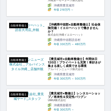
沖縄第一モータース株式会社
沖縄県豊見城市
年収
219万円
～
【沖縄県中頭郡×自動車整備士】社会保
自動車整備士
険完備！イエローハットで働きません
か？
株式会社沖縄イエローハット
沖縄県中頭郡読谷村
年収
330万円
～
480万円
【豊見城市×自動車整備士】年間休日
自動車整備士
120日！プライベートも充実！車好きが
集まる楽しく成長できる環境
アルパインニューズ株式会社
沖縄県豊見城市
年収
300万円
～
500万円
【豊見城市×整備士】レンタカーショッ
自動車整備士
プ／将来性＆安定性バツグン
UMUI株式会社
沖縄県那覇市
年収
300万円
～