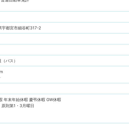
木県宇都宮市細谷町317-2
道（バス）
pm
分
暇
年末年始休暇
慶弔休暇
GW休暇
原則第1・3月曜日