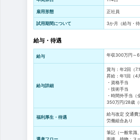
雇用形態
正社員
試用期間について
3か月（給与・
給与・待遇
年収
300万円
～
給与
賞与：年2回（7.
昇給：年1回（4
・資格手当
給与詳細
・技術手当
・時間外手当（
350万円/28
給与改定
交通費
福利厚生・待遇
労働組合あり
筆記（一般常識
選考フロー
面接 持物：ス