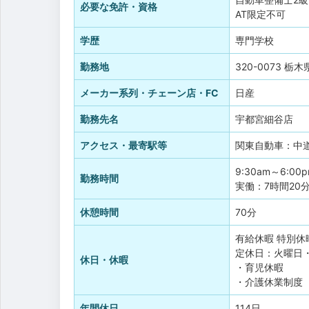
必要な免許・資格
AT限定不可
学歴
専門学校
勤務地
320-0073 栃
メーカー系列・チェーン店・FC
日産
勤務先名
宇都宮細谷店
アクセス・最寄駅等
関東自動車：中
9:30am～6:00
勤務時間
実働：7時間20
休憩時間
70分
有給休暇
特別休
定休日：火曜日・
休日・休暇
・育児休暇
・介護休業制度
年間休日
114日