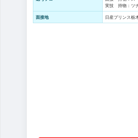
実技 持物：ツ
面接地
日産プリンス栃