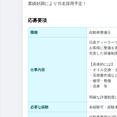
業績好調により15名採用予定！
応募要項
職種
自動車整備士
日産ディーラー
お客様に整備を
充実した研修制
【具体的には】
仕事内容
・オイル交換・
・見積書作成な
・修理・整備
・洗車 等
明確な評価制度
必要な経験
未経験可・経験
自動車整備士2級