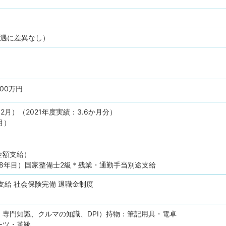
待遇に差異なし）
600万円
12月）（2021年度実績：3.6か月分）
月）
全額支給）
歳（8年目）国家整備士2級＊残業・通勤手当別途支給
支給
社会保険完備
退職金制度
、専門知識、クルマの知識、DPI）持物：筆記用具・電卓
ーツ・革靴