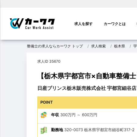
メ
イ
求人を探す
カーワクとは
ン
ナ
ビ
整備士の求人ならカーワク トップ
求人検索
栃木県
宇
ゲ
ー
求人ID 35670
シ
ョ
【栃木県宇都宮市×自動車整備
ン
日産プリンス栃木販売株式会社 宇都宮細谷店
POINT
年収
300万円
～
600万円
勤務地
320-0073 栃木県宇都宮市細谷町317-2