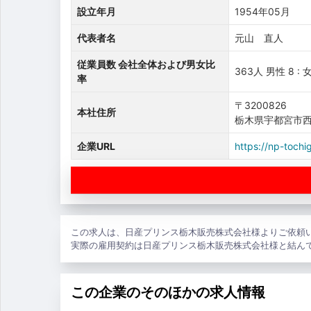
設立年月
1954年05月
代表者名
元山 直人
従業員数 会社全体および男女比
363人 男性 8 : 
率
〒3200826
本社住所
栃木県宇都宮市西
企業URL
https://np-tochig
この求人は、日産プリンス栃木販売株式会社様よりご依頼
実際の雇用契約は日産プリンス栃木販売株式会社様と結ん
この企業のそのほかの求人情報