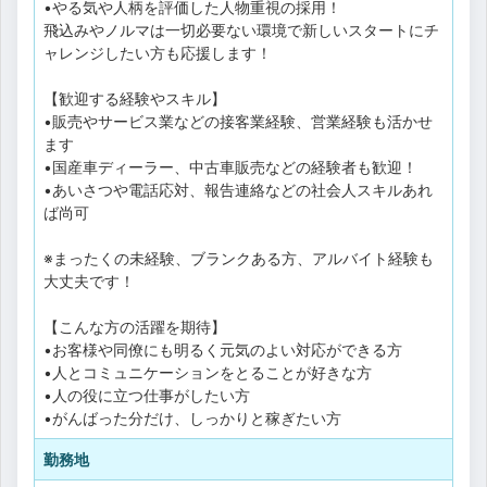
•やる気や人柄を評価した人物重視の採用！
飛込みやノルマは一切必要ない環境で新しいスタートにチ
ャレンジしたい方も応援します！
【歓迎する経験やスキル】
•販売やサービス業などの接客業経験、営業経験も活かせ
ます
•国産車ディーラー、中古車販売などの経験者も歓迎！
•あいさつや電話応対、報告連絡などの社会人スキルあれ
ば尚可
※まったくの未経験、ブランクある方、アルバイト経験も
大丈夫です！
【こんな方の活躍を期待】
•お客様や同僚にも明るく元気のよい対応ができる方
•人とコミュニケーションをとることが好きな方
•人の役に立つ仕事がしたい方
•がんばった分だけ、しっかりと稼ぎたい方
勤務地