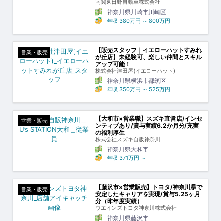
南関東日野自動車株式会社
神奈川県川崎市川崎区
年収
380万円
～
800万円
【販売スタッフ｜イエローハットすみれ
営業・販売
が丘店】未経験可、楽しい仲間とスキル
アップ可能！
株式会社津田屋(イエローハット)
神奈川県横浜市都筑区
年収
350万円
～
525万円
【大和市×営業職】スズキ直営店/インセ
営業・販売
ンティブあり/賞与実績6.2か月分/充実
の福利厚生
株式会社スズキ自販神奈川
神奈川県大和市
年収
371万円
～
【藤沢市×営業販売】トヨタ/神奈川県で
営業・販売
安定したキャリアを実現/賞与5.25ヶ月
分（昨年度実績）
ウエインズトヨタ神奈川株式会社
神奈川県藤沢市