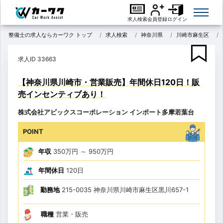
求人検索
会員登録
ログイン
整備士の求人ならカーワク トップ
求人検索
神奈川県
川崎市麻生区
求人ID 33663
【神奈川県川崎市・営業販売】年間休日120日！販
売インセンティブあり！
株式会社アビックスコーポレーション インポート多摩若葉台
POINT
年収
350万円
～
950万円
年間休日
120日
勤務地
215-0035 神奈川県川崎市麻生区黒川657-1
職種
営業・販売