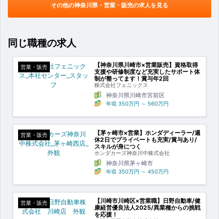
その他の神奈川県・営業・販売の求人を見る
同じ職種の求人
【神奈川県川崎市×営業販売】資格取得
営業・販売
支援や研修制度など充実したサポート体
制が整ってます！賞与年2回
株式会社フェニックス
神奈川県川崎市宮前区
年収
350万円
～
560万円
【茅ヶ崎市×営業】ホンダディーラー/週
営業・販売
休2日でプライベートも充実/賞与あり/
スキルが身につく
ホンダカーズ神奈川中株式会社
神奈川県茅ヶ崎市
年収
350万円
～
450万円
【川崎市川崎区×営業職】日野自動車/健
営業・販売
康経営優良法人2025/異業種からの挑戦
を応援！