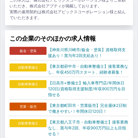
いただき、株式会社アプティが掲載しております。
実際の雇用契約は株式会社アビックスコーポレーション様と結ん
でいただきます。
この企業のそのほかの求人情報
【神奈川県川崎市/鈑金・塗装】資格取得支
鈑金・塗装
援あり！賞与年2回支給あり！
【東京都府中市・自動車整備士】接客業務な
自動車整備士
し、年収450万円スタート、経験者募集！
【日高市×整備士】輸入車専門店/年間休日
自動車整備士
120日/資格取得支援制度/年収900万円を目
指せる
【東京都町田市・営業販売】完全週休2日制
営業・販売
で働きやすい！年間休日120日！
【東京都八王子市・自動車整備士】接客業務
自動車整備士
なし、賞与年2回、年収900万円以上も目指
せる！