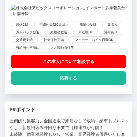
週休2日
年間休日120日以上
残業少な目
高収入
カムバック歓迎
経験者歓迎
未経験OK
賞与あり
交通費支給
社会保険完備
マイカー・バイク通勤OK
有給消化率高め
人と関わる仕事
この求人について相談
する
応募する
PRポイント
圧倒的な集客力、全国通販で来店なしで成約～納車もノルマ
なし、新規飛込み外回り不要で目標達成が可能！
未経験、他業種経験もＯＫ／営業、業界経験者優遇いたしま