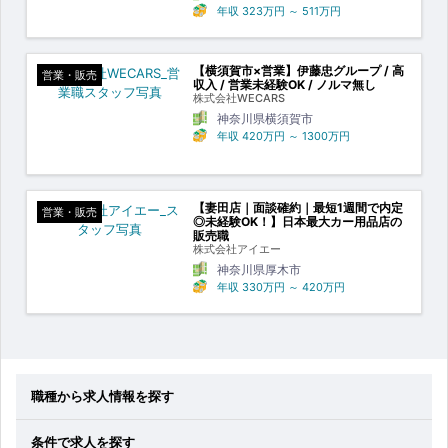
年収
323万円
～
511万円
【横須賀市×営業】伊藤忠グループ / 高
営業・販売
収入 / 営業未経験OK / ノルマ無し
株式会社WECARS
神奈川県横須賀市
年収
420万円
～
1300万円
【妻田店｜面談確約｜最短1週間で内定
営業・販売
◎未経験OK！】日本最大カー用品店の
販売職
株式会社アイエー
神奈川県厚木市
年収
330万円
～
420万円
職種から求人情報を探す
条件で求人を探す