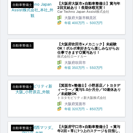
【大阪府大阪市×自動車整備士】賞与年
自動車整備士
2回支給あり！長期休暇充実！
Car Techno Japan Assist株式会社
大阪府大阪市鶴見区
年収
400万円
～
500万円
【大阪府吹田市×メカニック】未経験
自動車整備士
OK！ボルボ車好きなら楽しみながらお
仕事できます◎賞与あり！
株式会社ロードカー
大阪府吹田市
年収
350万円
～
550万円
【箕面市×整備士】小野原店／トヨタデ
自動車整備士
ィーラー／賞与5.0か月分／10連休あり
／未経験OK
トヨタモビリティ新大阪株式会社
大阪府箕面市
年収
320万円
～
850万円
【大阪府守口市×自動車整備士】＜賞与
自動車整備士
年2回＞常に1つ上のステージを目指し、