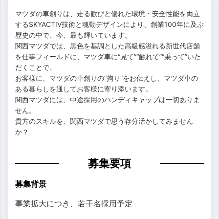
マツダの車創りは、走る歓びと優れた環境・安全性能を両立
するSKYACTIV技術と魂動デザインにより、創業100年に及ぶ
歴史の中で、今、最も輝いています。
関西マツダでは、黒色を基調とした高級感溢れる新世代店舗
を仕事フィールドに、マツダ車に“見て”“触れて”“乗って”いた
だくことで、
お客様に、マツダの車創りの“拘り”をお伝えし、マツダ車の
ある暮らしを通してお客様に寄り添います。
関西マツダには、中途採用のハンディキャップは一切ありま
せん。
貴方のスキルを、関西マツダで思う存分活かしてみません
か？
募集要項
募集背景
事業拡大につき、若干名採用予定