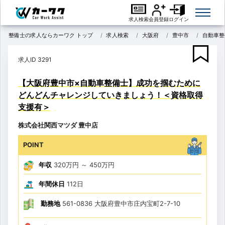
求人検索
会員登録
ログイン
整備士の求人ならカーワク トップ
求人検索
大阪府
豊中市
自動車整
求人ID 3291
【大阪府豊中市×自動車整備士】成功を掴むために
どんどんチャレンジしていきましょう！＜資格取得
支援有＞
株式会社関西マツダ 豊中店
POINT
年収
320万円
～
450万円
年間休日
112日
勤務地
561-0836 大阪府豊中市庄内宝町2-7-10