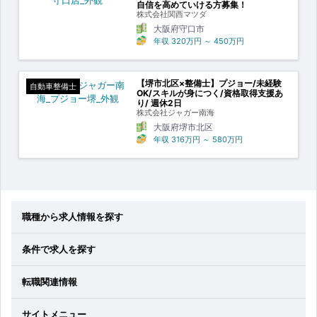
自信を高めていける方募集！
株式会社関西マツダ
大阪府守口市
年収
320万円
～
450万円
【堺市北区×整備士】プジョー/未経験
自動車整備士
OK/スキルが身につく/資格取得支援あ
り/ 週休2日
株式会社ジャガー南海
大阪府堺市北区
年収
316万円
～
580万円
職種から求人情報を探す
条件で求人を探す
転職関連情報
サイトメニュー