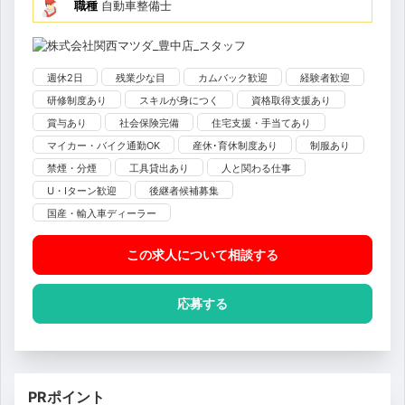
職種
自動車整備士
週休2日
残業少な目
カムバック歓迎
経験者歓迎
研修制度あり
スキルが身につく
資格取得支援あり
賞与あり
社会保険完備
住宅支援・手当てあり
マイカー・バイク通勤OK
産休･育休制度あり
制服あり
禁煙・分煙
工具貸出あり
人と関わる仕事
U・Iターン歓迎
後継者候補募集
国産・輸入車ディーラー
この求人について相談
する
応募する
PRポイント