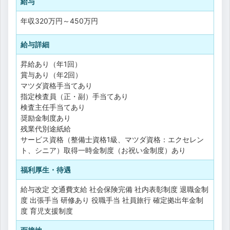
給与
年収
320万円
～
450万円
給与詳細
昇給あり（年1回）
賞与あり（年2回）
マツダ資格手当てあり
指定検査員（正・副）手当てあり
検査主任手当てあり
奨励金制度あり
残業代別途紙給
サービス資格（整備士資格1級、マツダ資格：エクセレン
ト、シニア）取得一時金制度（お祝い金制度）あり
福利厚生・待遇
給与改定
交通費支給
社会保険完備
社内表彰制度
退職金制
度
出張手当
研修あり
役職手当
社員旅行
確定拠出年金制
度
育児支援制度