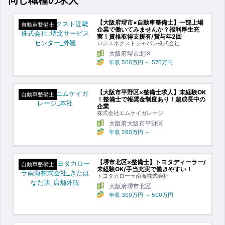
【大阪府堺市×自動車整備士】一部上場
自動車整備士
企業で働いてみませんか？福利厚生充
実！資格取得支援有/賞与年2回
ロジスネクストジャパン株式会社
大阪府堺市北区
年収
500万円
～
570万円
【大阪市平野区×整備士求人】未経験OK
自動車整備士
！整備士で報奨金制度あり！超成長中の
企業
株式会社エムケイガレージ
大阪府大阪市平野区
年収
280万円
～
【堺市北区×整備士】トヨタディーラー/
自動車整備士
未経験OK/手当充実で働きやすい！
トヨタカローラ南海株式会社
大阪府堺市北区
年収
300万円
～
500万円