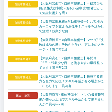
【大阪府箕面市×自動車整備士】＜残業少な
自動車整備士
目/資格支援制度＞お祝い金制度/整備士とし
て知識技術力を磨く
【大阪府富田林市×自動車整備士】お客様の
自動車整備士
カーライフを支えるお仕事！スキルを活かし
て活躍！残業少な目
【大阪府松原市×自動車整備士】マツダ/「失
自動車整備士
敗は成功の基」失敗から学び、更に上のステ
ージへ！賞与年2回
【大阪府高石市×自動車整備士】年間休日
自動車整備士
108日・残業少な目、と働きやすい環境整っ
てます！賞与年2回
【大阪府茨木市×自動車整備士】挑戦する貴
自動車整備士
方を全力で応援！スキルを活かせる場所がこ
こにあります！賞与有
【大阪府堺市×車体整備士】マツダ/最新鋭設
鈑金・塗装
備が整った工場でスキルを活かして働きませ
んか？賞与年2回