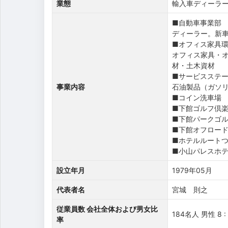
業態
輸入車ディーラー,
■自動車事業部
ディーラー。新
■オフィス家具
オフィス家具・
材・土木資材
■サービスステ
事業内容
石油製品（ガソ
■コイン洗車
■下館ゴルフ倶
■下館パークゴ
■下館オフロー
■ホテルルート
■小山パレスホ
設立年月
1979年05月
代表者名
宮城 則之
従業員数 会社全体および男女比
184名人 男性 8 :
率