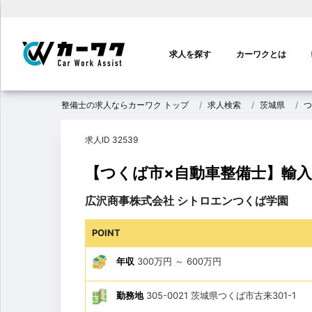
メ
イ
求人を探す
カーワクとは
ン
ナ
ビ
整備士の求人ならカーワク トップ
求人検索
茨城県
つ
ゲ
ー
求人ID 32539
シ
ョ
【つくば市×自動車整備士】輸入車
ン
広沢商事株式会社 シトロエンつくば学園
POINT
年収
300万円
～
600万円
勤務地
305-0021 茨城県つくば市古来301-1