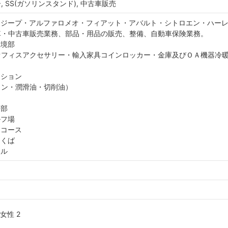
 SS(ガソリンスタンド), 中古車販売
 ジープ・アルファロメオ・フィアット・アバルト・シトロエン・ハー
車・中古車販売業務、部品・用品の販売、整備、自動車保険業務。
環境部
オフィスアクセサリー・輸入家具コインロッカー・金庫及びＯＡ機器冷
ーション
リン・潤滑油・切削油）
場
楽部
ルフ場
ドコース
つくば
テル
 女性 2