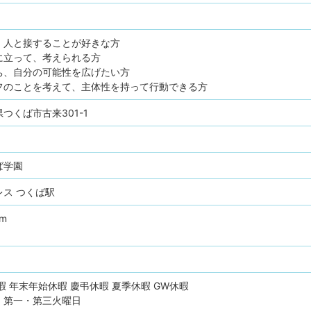
、人と接することが好きな方
に立って、考えられる方
ち、自分の可能性を広げたい方
フのことを考えて、主体性を持って行動できる方
城県つくば市古来301-1
ば学園
ス つくば駅
pm
暇
年末年始休暇
慶弔休暇
夏季休暇
GW休暇
、第一・第三火曜日