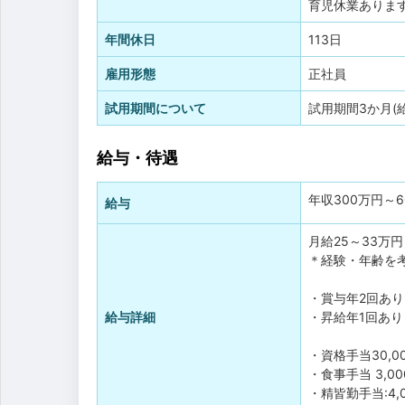
育児休業ありま
年間休日
113日
雇用形態
正社員
試用期間について
試用期間3か月(
給与・待遇
年収
300万円
～
給与
月給25～33万
＊経験・年齢を
・賞与年2回あり
給与詳細
・昇給年1回あり
・資格手当30,00
・食事手当 3,00
・精皆勤手当:4,