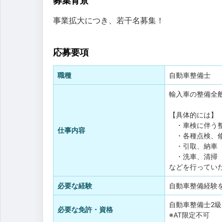
募集背景
事業拡大につき、若干名募集！
応募要項
職種
自動車整備士
輸入車の整備全
【具体的には】
・車検に伴う整
仕事内容
・各種点検、
・引取、納車
・洗車、清掃
などを行ってい
必要な経験
自動車整備経験
自動車整備士2級
必要な免許・資格
※AT限定不可