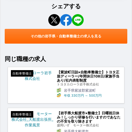
シェアする
その他の岩手県・自動車整備士の求人を見る
同じ職種の求人
【紫波町日詰×自動車整備士】トヨタ正
自動車整備士
規ディーラー/年間休日108日/家族手当
あり/社内表彰制度
トヨタカローラ岩手株式会社
岩手県紫波郡紫波町
年収
330万円
～
500万円
【岩手県大船渡市×整備士】日曜祝日休
自動車整備士
み！しっかり研修を行いますのであなた
の不安を取り除きます
盛岡いすゞモーター株式会社
岩手県大船渡市