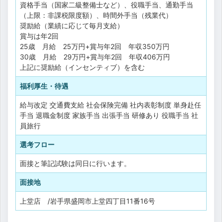
資格手当（国家二級整備士など）、役職手当、通勤手当
（上限：非課税限度額）、時間外手当（残業代）
奨励給（業績に応じて毎月支給）
賞与は年2回
25歳 月給 25万円+賞与年2回 年収350万円
30歳 月給 29万円+賞与年2回 年収406万円
上記に奨励給（インセンティブ）を含む
福利厚生・待遇
給与改定
交通費支給
社会保険完備
社内表彰制度
単身赴任
手当
退職金制度
家族手当
出張手当
研修あり
役職手当
社
員旅行
選考フロー
面接と筆記試験は同日に行います。
面接地
上堂店 /岩手県盛岡市上堂四丁目11番16号