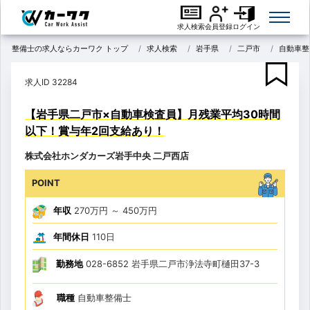
求人検索
会員登録
ログイン
整備士の求人ならカーワク トップ
求人検索
岩手県
二戸市
自動車整
求人ID 32284
【岩手県二戸市×自動車検査員】月残業平均30時間
以下！賞与年2回支給あり！
株式会社ホンダカーズ岩手中央 二戸西店
POINT
年収
270万円
～
450万円
年間休日
110日
勤務地
028-6852 岩手県二戸市浄法寺町樋田37-3
職種
自動車整備士