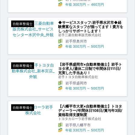
年収
300万円
～
460万円
◆サービススタッフ:岩手県水沢市◆経
自動車整備士
験豊富なスタッフが揃ってます！貴方を
しっかりサポートします！
岩手三菱自動車販売株式会社
岩手県奥州市
年収
300万円
～
500万円
【岩手県盛岡市×自動車整備士】岩手ト
自動車整備士
ヨタ求人/週休二日制で年間休日111日/
充実した手当あり！
岩手トヨタ自動車株式会社
岩手県盛岡市
年収
300万円
～
500万円
【八幡平市大更×自動車整備士】トヨタ
自動車整備士
ディーラー/年間休日108日/賞与年3回/
資格取得支援制度
トヨタカローラ岩手株式会社
岩手県八幡平市
年収
330万円
～
500万円