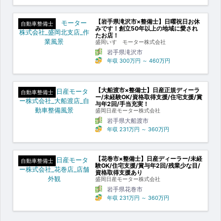
【岩手県滝沢市×整備士】日曜祝日お休
自動車整備士
みです！創立50年以上の地域に愛され
たお店！
盛岡いすゞモーター株式会社
岩手県滝沢市
年収
300万円
～
460万円
【大船渡市×整備士】日産正規ディーラ
自動車整備士
ー/未経験OK/資格取得支援/住宅支援/賞
与年2回/手当充実！
盛岡日産モーター株式会社
岩手県大船渡市
年収
231万円
～
360万円
【花巻市×整備士】日産ディーラー/未経
自動車整備士
験OK/住宅支援/賞与年2回/残業少な目/
資格取得支援あり
盛岡日産モーター株式会社
岩手県花巻市
年収
231万円
～
360万円