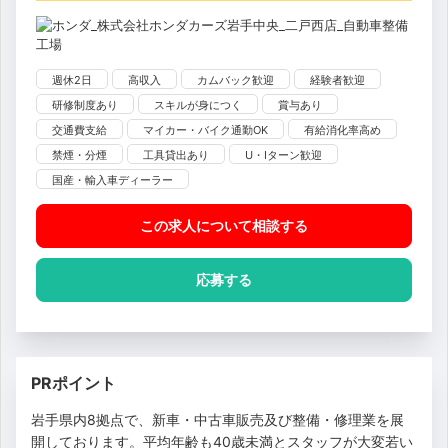
週休2日
高収入
カムバック歓迎
経験者歓迎
研修制度あり
スキルが身につく
賞与あり
交通費支給
マイカー・バイク通勤OK
有給消化率高め
禁煙・分煙
工具貸出あり
U・Iターン歓迎
国産・輸入車ディーラー
この求人について相談
する
応募する
PRポイント
岩手県内8拠点で、新車・中古車販売及び整備・修理業を展
開しております。平均年齢も40歳未満とスタッフが大変若い