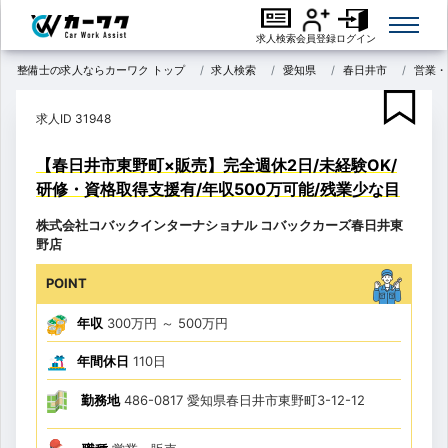
求人検索
会員登録
ログイン
整備士の求人ならカーワク トップ
求人検索
愛知県
春日井市
営業・
求人ID 31948
【春日井市東野町×販売】完全週休2日/未経験OK/
研修・資格取得支援有/年収500万可能/残業少な目
株式会社コバックインターナショナル コバックカーズ春日井東
野店
POINT
年収
300万円
～
500万円
年間休日
110日
勤務地
486-0817 愛知県春日井市東野町3-12-12