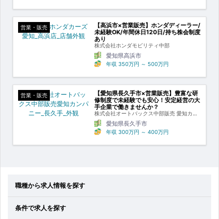
【高浜市×営業販売】ホンダディーラー/
営業・販売
未経験OK/年間休日120日/持ち株会制度
あり
株式会社ホンダモビリティ中部
愛知県高浜市
年収
350万円
～
500万円
【愛知県長久手市×営業販売】豊富な研
営業・販売
修制度で未経験でも安心！安定経営の大
手企業で働きませんか？
株式会社オートバックス中部販売 愛知カン
パニー
愛知県長久手市
年収
300万円
～
400万円
職種から求人情報を探す
条件で求人を探す