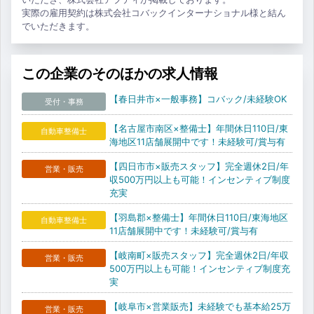
実際の雇用契約は株式会社コバックインターナショナル様と結ん
でいただきます。
この企業のそのほかの求人情報
【春日井市×一般事務】コバック/未経験OK
受付・事務
【名古屋市南区×整備士】年間休日110日/東
自動車整備士
海地区11店舗展開中です！未経験可/賞与有
【四日市市×販売スタッフ】完全週休2日/年
営業・販売
収500万円以上も可能！インセンティブ制度
充実
【羽島郡×整備士】年間休日110日/東海地区
自動車整備士
11店舗展開中です！未経験可/賞与有
【岐南町×販売スタッフ】完全週休2日/年収
営業・販売
500万円以上も可能！インセンティブ制度充
実
【岐阜市×営業販売】未経験でも基本給25万
営業・販売