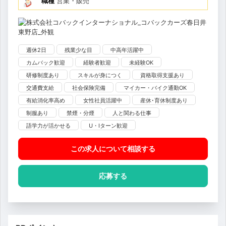
職種
営業・販売
週休2日
残業少な目
中高年活躍中
カムバック歓迎
経験者歓迎
未経験OK
研修制度あり
スキルが身につく
資格取得支援あり
交通費支給
社会保険完備
マイカー・バイク通勤OK
有給消化率高め
女性社員活躍中
産休･育休制度あり
制服あり
禁煙・分煙
人と関わる仕事
語学力が活かせる
U・Iターン歓迎
この求人について相談
する
応募する