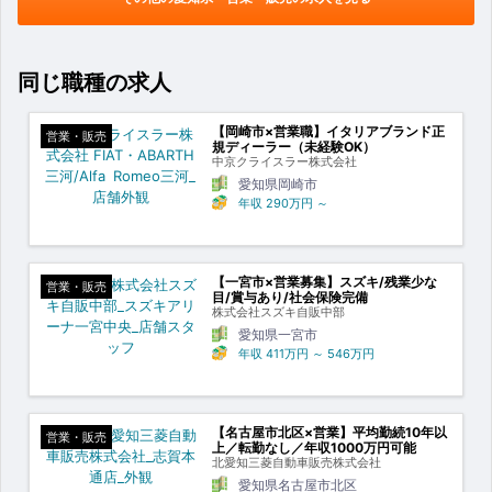
同じ職種の求人
【岡崎市×営業職】イタリアブランド正
営業・販売
規ディーラー（未経験OK）
中京クライスラー株式会社
愛知県岡崎市
年収
290万円
～
【一宮市×営業募集】スズキ/残業少な
営業・販売
目/賞与あり/社会保険完備
株式会社スズキ自販中部
愛知県一宮市
年収
411万円
～
546万円
【名古屋市北区×営業】平均勤続10年以
営業・販売
上／転勤なし／年収1000万円可能
北愛知三菱自動車販売株式会社
愛知県名古屋市北区