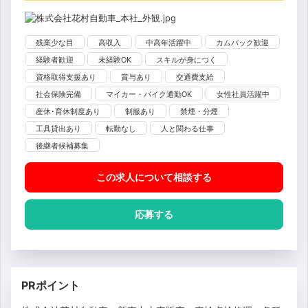
残業少な目
高収入
中高年活躍中
カムバック歓迎
経験者歓迎
未経験OK
スキルが身につく
資格取得支援あり
賞与あり
交通費支給
社会保険完備
マイカー・バイク通勤OK
女性社員活躍中
産休･育休制度あり
制服あり
禁煙・分煙
工具貸出あり
転勤なし
人と関わる仕事
後継者候補募集
この求人について相談
する
応募する
PRポイント