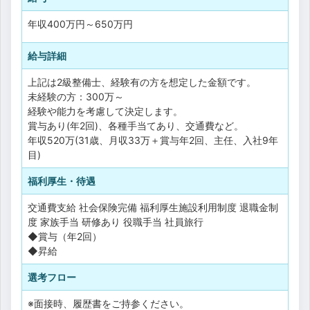
年収
400万円
～
650万円
給与詳細
上記は2級整備士、経験有の方を想定した金額です。
未経験の方：300万～
経験や能力を考慮して決定します。
賞与あり(年2回)、各種手当てあり、交通費など。
年収520万(31歳、月収33万＋賞与年2回、主任、入社9年
目)
福利厚生・待遇
交通費支給
社会保険完備
福利厚生施設利用制度
退職金制
度
家族手当
研修あり
役職手当
社員旅行
◆賞与（年2回）
◆昇給
選考フロー
※面接時、履歴書をご持参ください。