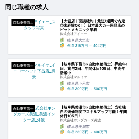
同じ職種の求人
【大垣店｜面談確約｜最短1週間で内定
自動車整備士
◎未経験OK！】日本最大カー用品店の
ピットメカニック業務
株式会社アイエー
岐阜県大垣市
年収
316万円
～
404万円
【岐阜県下呂市×自動車整備士】昇給年1
自動車整備士
回、賞与2回、年間休日105日、中高年
活躍中
株式会社マルイケ
岐阜県下呂市
年収
300万円
～
500万円
【岐阜県美濃市×自動車整備士】当社独
自動車整備士
自の研修制度でスキルアップ可能！年間
休日105日！
株式会社ホンダカーズ美濃
岐阜県美濃市
年収
280万円
～
400万円