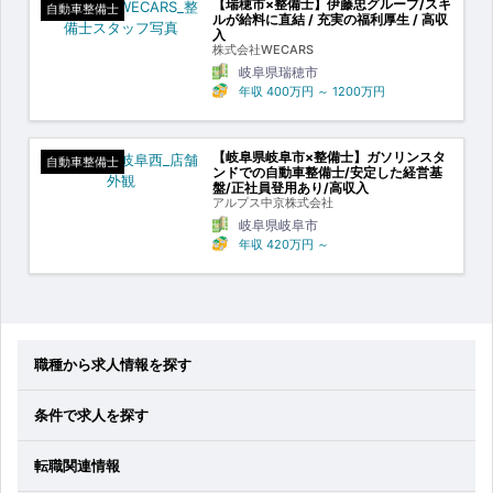
【瑞穂市×整備士】伊藤忠グループ/スキ
自動車整備士
ルが給料に直結 / 充実の福利厚生 / 高収
入
株式会社WECARS
岐阜県瑞穂市
年収
400万円
～
1200万円
【岐阜県岐阜市×整備士】ガソリンスタ
自動車整備士
ンドでの自動車整備士/安定した経営基
盤/正社員登用あり/高収入
アルプス中京株式会社
岐阜県岐阜市
年収
420万円
～
職種から求人情報を探す
条件で求人を探す
転職関連情報