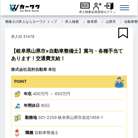
求人検索
会員登録
ログイン
整備士の求人ならカーワク トップ
求人検索
岐阜県
山県市
自動車整
求人ID 31479
【岐阜県山県市×自動車整備士】賞与・各種手当て
あります！交通費支給！
株式会社花村自動車 本社
POINT
年収
400万円
～
650万円
年間休日
80日
勤務地
501-2259 岐阜県山県市岩佐1459-1
職種
自動車整備士