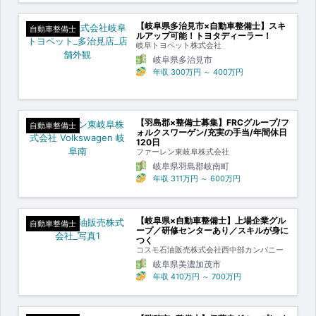
【岐阜県多治見市×自動車整備士】スキ
自動車整備士
ルアップ可能！トヨタディーラー！
岐阜トヨペット株式会社
岐阜県多治見市
年収
300万円
～
400万円
【羽島郡×整備士募集】FRCグループ/フ
自動車整備士
ォルクスワーゲン/充実の手当/年間休日
120日
ファーレン東岐阜株式会社
岐阜県羽島郡岐南町
年収
311万円
～
600万円
【岐阜県×自動車整備士】上場企業グル
自動車整備士
ープ／研修センターあり／スキルが身に
つく
コスモ石油販売株式会社西中部カンパニー
岐阜県美濃加茂市
年収
410万円
～
700万円