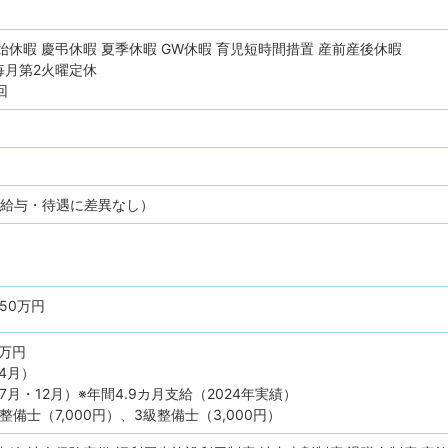
始休暇
慶弔休暇
夏季休暇
GW休暇
育児短時間措置
産前産後休暇
毎月第2火曜定休
回
（給与・待遇に差異なし）
550万円
5万円
4月）
月・12月）※年間4.9カ月支給（2024年実績）
備士（7,000円）、3級整備士（3,000円）