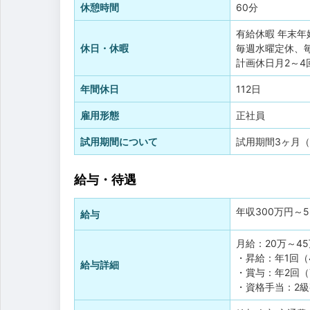
休憩時間
60分
有給休暇
年末年
休日・休暇
毎週水曜定休、
計画休日月2～4
年間休日
112日
雇用形態
正社員
試用期間について
試用期間3ヶ月
給与・待遇
年収
300万円
～
給与
月給：20万～4
・昇給：年1回（
給与詳細
・賞与：年2回（7
・資格手当：2級整