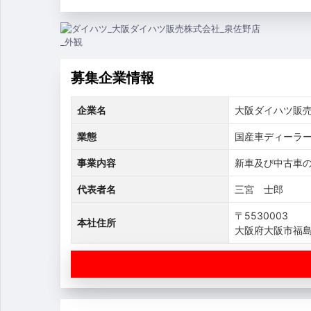
募集企業情報
企業名
大阪ダイハツ販
業態
国産車ディーラ
事業内容
新車及び中古車
代表者名
三宮 士郎
〒5530003
本社住所
大阪府大阪市福島区