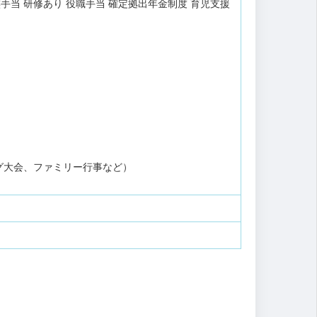
族手当
研修あり
役職手当
確定拠出年金制度
育児支援
グ大会、ファミリー行事など）