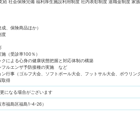
支給
社会保険完備
福利厚生施設利用制度
社内表彰制度
退職金制度
家
達成、保険商品ほか）
制度
彰
施（受診率100％）
ックによる心身の健康状態把握と対応体制の構築
ンフルエンザ予防接種の実施 など
ョン行事（ゴルフ大会、ソフトボール大会、フットサル大会、ボウリン
暇取得
変更になる場合がございます
市福島区福島1-4-26）