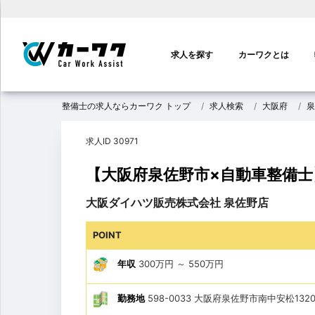
メ
イ
求人を探す
カーワクとは
ン
ナ
ビ
整備士の求人ならカーワク トップ
求人検索
大阪府
泉
ゲ
ー
求人ID 30971
シ
ョ
【大阪府泉佐野市×自動車整備士
ン
大阪ダイハツ販売株式会社 泉佐野店
POINT
年収
300万円
～
550万円
勤務地
598-0033 大阪府泉佐野市南中安松1320