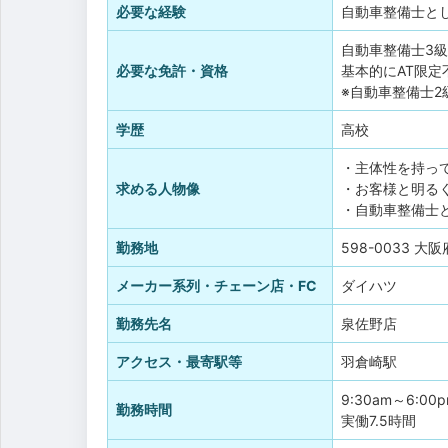
必要な経験
自動車整備士と
自動車整備士3級
必要な免許・資格
基本的にAT限定
※自動車整備士2
学歴
高校
・主体性を持っ
求める人物像
・お客様と明る
・自動車整備士
勤務地
598-0033 大
メーカー系列・チェーン店・FC
ダイハツ
勤務先名
泉佐野店
アクセス・最寄駅等
羽倉崎駅
9:30am～6:00
勤務時間
実働7.5時間