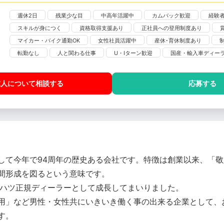
週休2日
残業少な目
中高年活躍中
カムバック歓迎
経験
スキルが身につく
資格取得支援あり
正社員への登用制度あり
マイカー・バイク通勤OK
女性社員活躍中
産休･育休制度あり
転勤なし
人と関わる仕事
U・Iターン歓迎
国産・輸入車ディー
求人について相談
する
応募する
して今年で94周年の歴史ある会社です。特徴は創業以来、「
間形成を図るという意味です。
イハツ正規ディーラーとして成長してまいりました。
用」など男性・女性共にいきいき働く事の出来る企業として、
す。