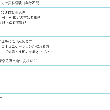
しての実務経験（年数不問）
普通自動車免許
不可、AT限定の方は要相談
級以上保有者歓迎！
て仕事に取り組める方
くコミュニケーションが取れる方
として知識・技術力を磨き上げたい
阪府泉佐野市南中安松1320-1
pm