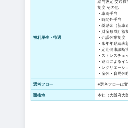
給与改定
交通費
制度
その他
・車両手当
・時間外手当
・奨励金（新車
・財産形成貯蓄
福利厚生・待遇
・介護休業制度
・永年年勤続表
・定期健康診断実
・ストレスチェ
・巡回によるイ
・レクリエーシ
・産休・育児休
選考フロー
※選考フローは
面接地
本社（大阪府大阪