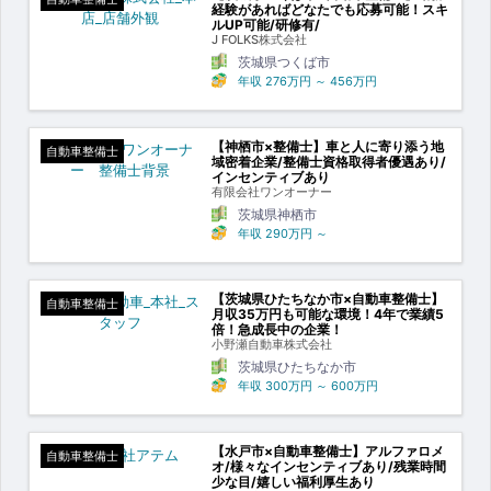
経験があればどなたでも応募可能！スキ
ルUP可能/研修有/
J FOLKS株式会社
茨城県つくば市
年収
276万円
～
456万円
【神栖市×整備士】車と人に寄り添う地
自動車整備士
域密着企業/整備士資格取得者優遇あり/
インセンティブあり
有限会社ワンオーナー
茨城県神栖市
年収
290万円
～
【茨城県ひたちなか市×自動車整備士】
自動車整備士
月収35万円も可能な環境！4年で業績5
倍！急成長中の企業！
小野瀬自動車株式会社
茨城県ひたちなか市
年収
300万円
～
600万円
【水戸市×自動車整備士】アルファロメ
自動車整備士
オ/様々なインセンティブあり/残業時間
少な目/嬉しい福利厚生あり