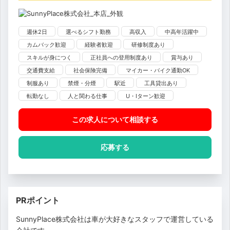
週休2日
選べるシフト勤務
高収入
中高年活躍中
カムバック歓迎
経験者歓迎
研修制度あり
スキルが身につく
正社員への登用制度あり
賞与あり
交通費支給
社会保険完備
マイカー・バイク通勤OK
制服あり
禁煙・分煙
駅近
工具貸出あり
転勤なし
人と関わる仕事
U・Iターン歓迎
この求人について相談
する
応募する
PRポイント
SunnyPlace株式会社は車が大好きなスタッフで運営している