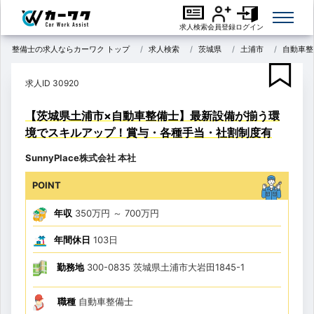
求人検索
会員登録
ログイン
整備士の求人ならカーワク トップ
求人検索
茨城県
土浦市
自動車整
求人ID 30920
【茨城県土浦市×自動車整備士】最新設備が揃う環
境でスキルアップ！賞与・各種手当・社割制度有
SunnyPlace株式会社 本社
POINT
年収
350万円
～
700万円
年間休日
103日
勤務地
300-0835 茨城県土浦市大岩田1845-1
職種
自動車整備士