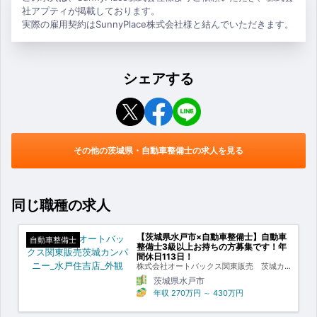
社アプティが掲載しております。
実際の雇用契約はSunnyPlace株式会社様と結んでいただきます。
シェアする
その他の茨城県・自動車整備士の求人を見る
同じ職種の求人
【茨城県水戸市×自動車整備士】自動車
自動車整備士
整備士3級以上お持ちの方募集です！年
間休日113日！
株式会社オートバックス関東販売 茨城カ
ンパニー
茨城県水戸市
年収
270万円
～
430万円