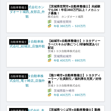
【茨城県笠間市×自動車整備士】未経験
自動車整備士
でもOK！年収360万円以上！メカニッ
ク募集！
株式会社 ホンダオート城西
茨城県笠間市
年収
360万円
～
520万円
【結城市×自動車整備士】トヨタディー
自動車整備士
ラー/スキルが身につく/研修制度あり/
駅近
茨城トヨタ自動車株式会社
茨城県結城市
年収
400万円
～
690万円
【龍ケ崎市×自動車整備士】トヨタディ
自動車整備士
ーラー／社員割引／福利厚生充実／好待
遇！
茨城トヨタ自動車株式会社
茨城県龍ケ崎市
年収
400万円
～
690万円
【茨城県つくば市×自動車整備士】勤務
自動車整備士