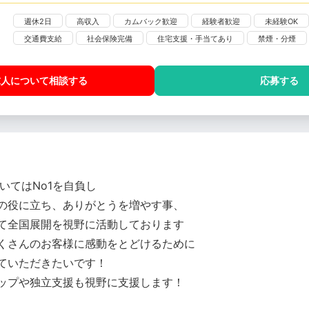
週休2日
高収入
カムバック歓迎
経験者歓迎
未経験OK
交通費支給
社会保険完備
住宅支援・手当てあり
禁煙・分煙
求人について相談
する
応募する
いてはNo1を自負し
の役に立ち、ありがとうを増やす事、
て全国展開を視野に活動しております
くさんのお客様に感動をとどけるために
ていただきたいです！
ップや独立支援も視野に支援します！