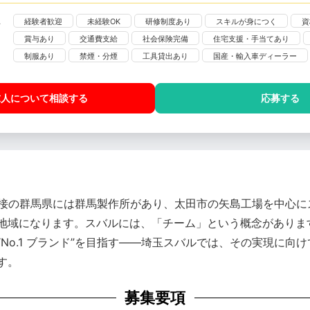
経験者歓迎
未経験OK
研修制度あり
スキルが身につく
資
賞与あり
交通費支給
社会保険完備
住宅支援・手当てあり
制服あり
禁煙・分煙
工具貸出あり
国産・輸入車ディーラー
求人について相談
する
応募する
、隣接の群馬県には群馬製作所があり、太田市の矢島工場を中心
地域になります。スバルには、「チーム」という概念がありま
No.1 ブランド”を目指す——埼玉スバルでは、その実現に向
す。
募集要項