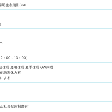
玉県羽生市須影360
生
pm
2：00～13：00）
始休暇
慶弔休暇
夏季休暇
GW休暇
の他隔週休み有
ーによる
（正社員登用制度有）