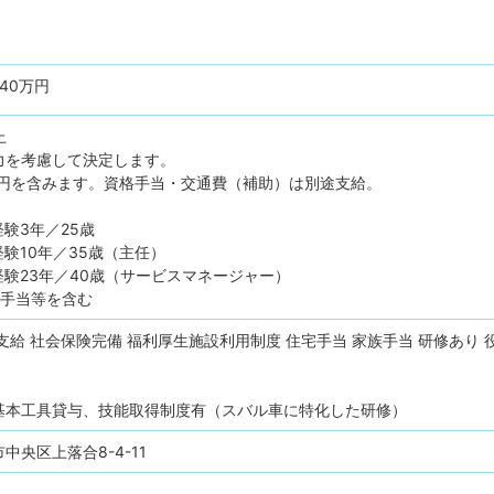
640万円
上
力を考慮して決定します。
00円を含みます。資格手当・交通費（補助）は別途支給。
経験3年／25歳
経験10年／35歳（主任）
経験23年／40歳（サービスマネージャー）
業手当等を含む
支給
社会保険完備
福利厚生施設利用制度
住宅手当
家族手当
研修あり
基本工具貸与、技能取得制度有（スバル車に特化した研修）
中央区上落合8-4-11