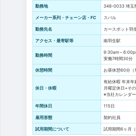
勤務地
348-0033 埼
メーカー系列・チェーン店・FC
スバル
勤務先名
カースポット羽
アクセス・最寄駅等
南羽生駅
9:30am～6:00
勤務時間
実働7時間30分
休憩時間
お昼休憩60分（1
有給休暇
年末年
休日・休暇
月曜定休日+そ
※当社カレンダ
年間休日
115日
雇用形態
契約社員
試用期間について
試用期間6ヶ月