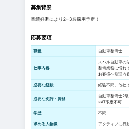
募集背景
業績好調により2~3名採用予定！
応募要項
職種
自動車整備士
スバル自動車の
仕事内容
整備業務に慣れ
お客様へ修理内
必要な経験
経験不問、他社
自動車整備士2級
必要な免許・資格
※AT限定不可
学歴
不問
求める人物像
アクティブに行