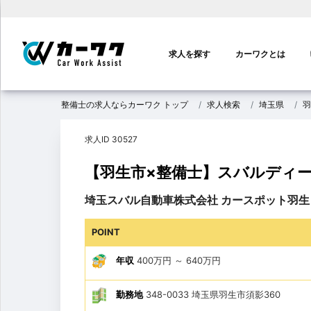
メ
イ
求人を探す
カーワクとは
ン
ナ
ビ
整備士の求人ならカーワク トップ
求人検索
埼玉県
羽
ゲ
ー
求人ID 30527
シ
ョ
【羽生市×整備士】スバルディー
ン
埼玉スバル自動車株式会社 カースポット羽生
POINT
年収
400万円
～
640万円
勤務地
348-0033 埼玉県羽生市須影360