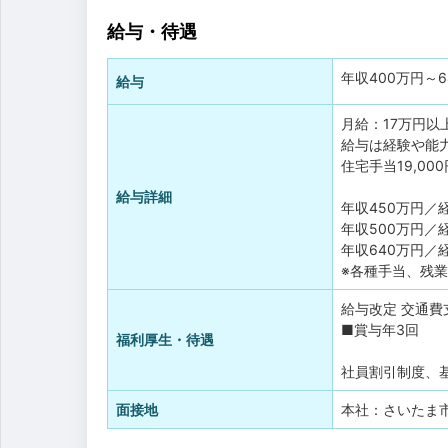
給与・待遇
年収
400万円
～
給与
月給：17万円以
給与は経験や能
住宅手当19,0
給与詳細
年収450万円／
年収500万円／
年収640万円／
※各種手当、残
給与改定
交通費
■賞与年3回
福利厚生・待遇
社員割引制度、
面接地
本社：さいたま市