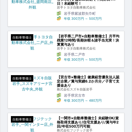
日！未経験可！
岩手トヨタ自動車株式会社
岩手県紫波郡矢巾町
年収
300万円
～
500万円
【岩手県二戸市×自動車整備士】月平均
自動車整備士
残業12時間/長期休暇＆諸手当充実！決
算賞与あり
岩手トヨタ自動車株式会社
岩手県二戸市
年収
300万円
～
500万円
【宮古市×整備士】健康経営優良法人認
自動車整備士
定企業／賞与実績6.2か月分／子育て支
援金あり
株式会社スズキ自販岩手
岩手県宮古市
年収
300万円
～
480万円
【一関市×自動車整備士】未経験OK/資
自動車整備士
格取得支援あり/住宅支援あり/賞与年2
回/年収500万円可能
株式会社フジテック岩手