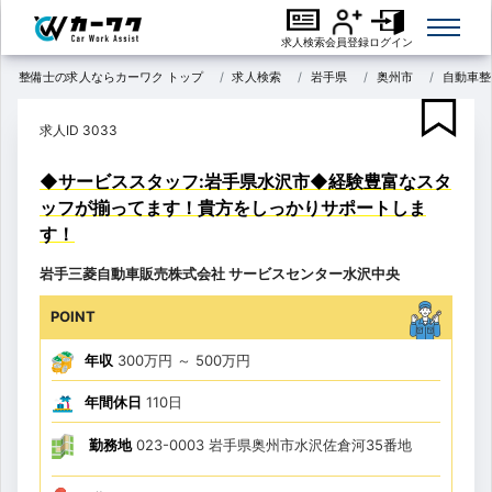
求人検索
会員登録
ログイン
整備士の求人ならカーワク トップ
求人検索
岩手県
奥州市
自動車整
求人ID 3033
◆サービススタッフ:岩手県水沢市◆経験豊富なスタ
ッフが揃ってます！貴方をしっかりサポートしま
す！
岩手三菱自動車販売株式会社 サービスセンター水沢中央
POINT
年収
300万円
～
500万円
年間休日
110日
勤務地
023-0003 岩手県奥州市水沢佐倉河35番地