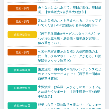
色々な人とふれあえて、毎日が勉強。毎日成
営業・販売
長。【営業販売×岩手県大船渡市】
常にお客様のことを考えられる、スタッフで
営業・販売
いてください‼≪営業販売:岩手県盛岡市≫
【岩手県奥州市×サービススタッフ求人】そ
自動車整備士
れぞれ役立ち感・成長感・連帯感を実感し、
積み重ねていく。
≪岩手県宮古市≫お客様との信頼関係の上
営業・販売
に、良いクルマやチームワークがある。○営
業販売スタッフ歓迎‼○
生涯活躍！納車後の車検やメンテナンスなど
自動車検査員
のアフターサービスまで！【岩手県一関市×
自動車検査員】
生涯活躍！お客様一人ひとりのカーライフを
自動車検査員
きめ細かくサポート！【岩手県奥州市×自動
車検査員】
残業少な目・資格取得支援あり・プロフェッ
自動車検査員