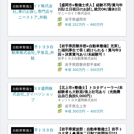
【盛岡市×整備士求人】経験不問/賞与年
自動車整備士
2回/土日祝日のお試し就労OK/週休2日
サニーガイド株式会社
岩手県盛岡市
年収
252万円
～
660万円
【岩手県西磐井郡×自動車整備】充実し
自動車整備士
た福利厚生で長く続けられる！賞与年3
回＋決算賞与あり/未経験可！
岩手トヨタ自動車株式会社
岩手県西磐井郡平泉町
年収
300万円
～
500万円
【北上市×整備士】トヨタディーラー/未
自動車整備士
経験者も大歓迎/借上社宅あり（光熱費
込自己負担5,000円）
ネッツトヨタ盛岡株式会社
岩手県北上市
年収
300万円
～
400万円
【岩手県紫波郡：自動車整備士】岩手ト
自動車整備士
ヨタ求人◆週休二日制で年間休日111