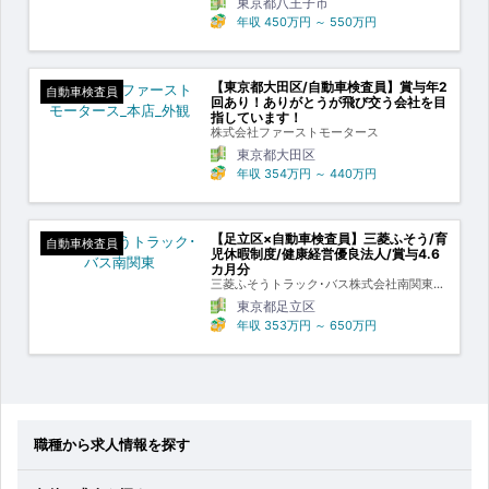
東京都八王子市
年収
450万円
～
550万円
【東京都大田区/自動車検査員】賞与年2
自動車検査員
回あり！ありがとうが飛び交う会社を目
指しています！
株式会社ファーストモータース
東京都大田区
年収
354万円
～
440万円
【足立区×自動車検査員】三菱ふそう/育
自動車検査員
児休暇制度/健康経営優良法人/賞与4.6
カ月分
三菱ふそうトラック･バス株式会社南関東・
甲信ふそう
東京都足立区
年収
353万円
～
650万円
職種から求人情報を探す