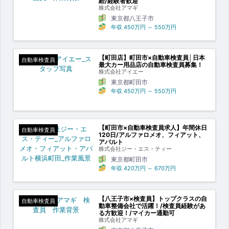
給/経験者歓迎
株式会社アマギ
東京都八王子市
年収
450万円
～
550万円
【町田店】町田市×自動車検査員│日本
自動車検査員
最大カー用品店の自動車検査員募集！
株式会社アイエー
東京都町田市
年収
450万円
～
550万円
【町田市×自動車検査員求人】年間休日
自動車検査員
120日/アルファロメオ、フィアット、
アバルト
株式会社ジー・エス・ティー
東京都町田市
年収
420万円
～
670万円
【八王子市×検査員】トップクラスの自
自動車検査員
動車整備会社で活躍！/検査員経験があ
る方歓迎！/マイカー通勤可
株式会社アマギ