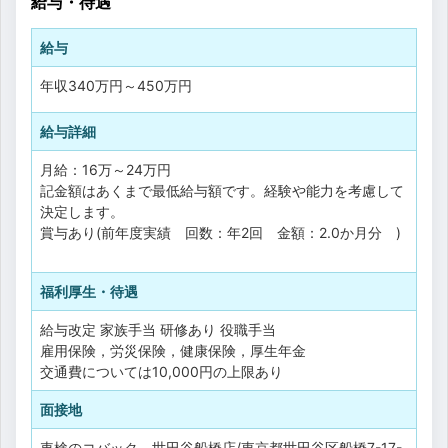
給与・待遇
給与
年収
340万円
～
450万円
給与詳細
月給：16万～24万円
記金額はあくまで最低給与額です。経験や能力を考慮して
決定します。
賞与あり(前年度実績 回数：年2回 金額：2.0か月分 )
福利厚生・待遇
給与改定
家族手当
研修あり
役職手当
雇用保険，労災保険，健康保険，厚生年金
交通費については10,000円の上限あり
面接地
車検のコバック 世田谷船橋店/東京都世田谷区船橋7-17-