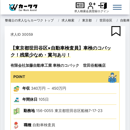
求人検索
会員登録
ログイン
整備士の求人ならカーワク トップ
求人検索
東京都
世田谷区
自動車
求人ID 30059
【東京都世田谷区×自動車検査員】車検のコバッ
ク！残業少なめ・賞与あり！
有限会社加藤自動車工業 車検のコバック 世田谷船橋店
POINT
年収
340万円
～
450万円
年間休日
105日
勤務地
156-0055 東京都世田谷区船橋7-17-23
職種
自動車検査員