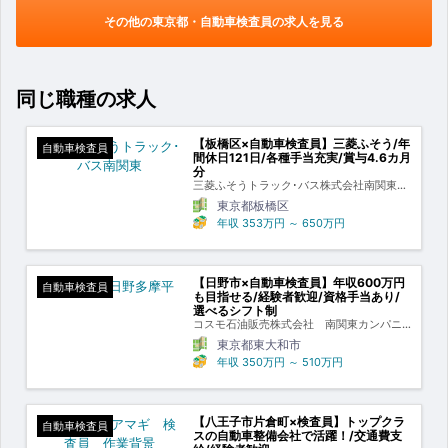
その他の東京都・自動車検査員の求人を見る
同じ職種の求人
【板橋区×自動車検査員】三菱ふそう/年
自動車検査員
間休日121日/各種手当充実/賞与4.6カ月
分
三菱ふそうトラック･バス株式会社南関東・
甲信ふそう
東京都板橋区
年収
353万円
～
650万円
【日野市×自動車検査員】年収600万円
自動車検査員
も目指せる/経験者歓迎/資格手当あり/
選べるシフト制
コスモ石油販売株式会社 南関東カンパニ
ー
東京都東大和市
年収
350万円
～
510万円
【八王子市片倉町×検査員】トップクラ
自動車検査員
スの自動車整備会社で活躍！/交通費支