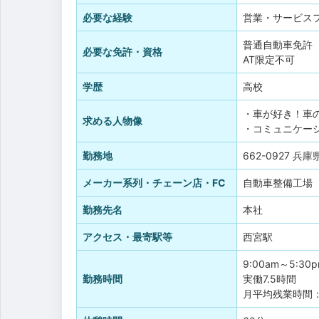
必要な経験
営業・サービス
普通自動車免許
必要な免許・資格
AT限定不可
学歴
高校
・車が好き！車
求める人物像
・コミュニケー
勤務地
662-0927 兵
メーカー系列・チェーン店・FC
自動車整備工場
勤務先名
本社
アクセス・最寄駅等
西宮駅
9:00am～5:30
勤務時間
実働7.5時間
月平均残業時間：