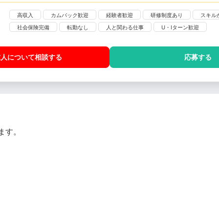
高収入
カムバック歓迎
経験者歓迎
研修制度あり
スキル
社会保険完備
転勤なし
人と関わる仕事
U・Iターン歓迎
求人について相談
する
応募する
ます。