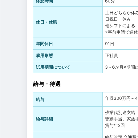
休憩時間
60分
土日どちらか休
日祝日 休み
休日・休暇
他シフトによる
※事前申請で連
年間休日
91日
雇用形態
正社員
試用期間について
3～6か月※期
給与・待遇
年収
300万円
～
給与
残業代別途支給
給与詳細
皆勤手当、家族
賞与年2回
給与改定
交通費