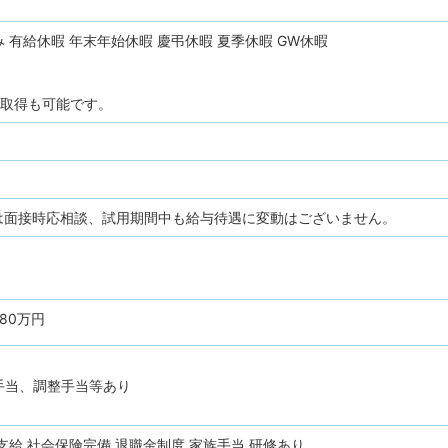
み
有給休暇
年末年始休暇
慶弔休暇
夏季休暇
GW休暇
休取得も可能です。
間は面接時応相談、試用期間中も給与待遇に変動はございません。
480万円
手当、調整手当等あり
支給
社会保険完備
退職金制度
家族手当
研修あり