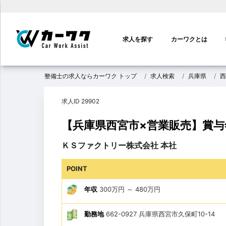
メ
イ
求人を探す
カーワクとは
ン
ナ
ビ
整備士の求人ならカーワク トップ
求人検索
兵庫県
西
ゲ
ー
求人ID 29902
シ
ョ
【兵庫県西宮市×営業販売】賞
ン
ＫＳファクトリー株式会社 本社
POINT
年収
300万円
～
480万円
勤務地
662-0927 兵庫県西宮市久保町10-14