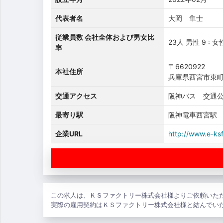
代表者名
大岡 隼士
従業員数 会社全体および男女比
23人 男性 9 : 女
率
〒6620922
本社住所
兵庫県西宮市東
交通アクセス
阪神バス 交通公
最寄り駅
阪神電車西宮駅
企業URL
http://www.e-ksf
この求人は、ＫＳファクトリー株式会社様よりご依頼いた
実際の雇用契約はＫＳファクトリー株式会社様と結んでい