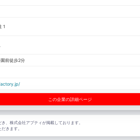
性 1
町
園前徒歩2分
actory.jp/
この企業の詳細ページ
だき、株式会社アプティが掲載しております。
ただきます。