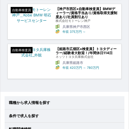
【神戸市西区×自動車検査員】BMWデ
自動車検査員
ィーラー/資格手当あり/資格取得支援制
度あり/社員割引あり
株式会社モトーレン神戸
兵庫県神戸市西区
年収
375万円
～
【姫路市広畑区×検査員】トヨタディー
自動車検査員
ラー/経験者大歓迎！/年間休日114日
ネッツトヨタ兵庫株式会社
兵庫県姫路市
年収
420万円
～
780万円
職種から求人情報を探す
条件で求人を探す
転職関連情報