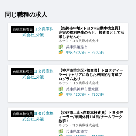
同じ職種の求人
【姫路市中地×トヨタ×自動車検査員】
自動車検査員
充実の福利厚生のもと、検査員として活
躍しませんか
ネッツトヨタ兵庫株式会社
兵庫県姫路市
年収
420万円
～
780万円
【神戸市垂水区×検査員】トヨタディー
自動車検査員
ラー/キャリアに応じた段階的な育成プ
ログラムあり
ネッツトヨタ兵庫株式会社
兵庫県神戸市垂水区
年収
420万円
～
780万円
【姫路市土山×自動車検査員】トヨタデ
自動車検査員
ィーラー/年間休日114日/チームワーク
抜群！
ネッツトヨタ兵庫株式会社
兵庫県姫路市