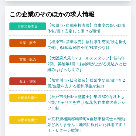
この企業のそのほかの求人情報
【松原市×自動車検査員】自由度の高い勤務
自動車検査員
体制/長く安定して働ける職場
【橿原市×営業販売】福利厚生充実/腰を据え
営業・販売
て働ける職場/経験不問/残業少な目
【大阪府八尾市×セールススタッフ】賞与年
営業・販売
2回、昇給年1回！お給料が上がる見込みと仕
組みはばっちりです
【加古川市×鈑金塗装】残業少な目/賞与年2
鈑金・塗装
回/生活を支える福利厚生が魅力
【神戸市長田区×整備士】年収500万以上も
自動車整備士
可能/キャリアを描ける環境/自由度の高いシ
フト制
≪京都府相楽郡精華町×自動車整備士≫転勤
自動車整備士
殆どありません！地域に根付いた職場です！
Ｉ・Ｕターン歓迎！