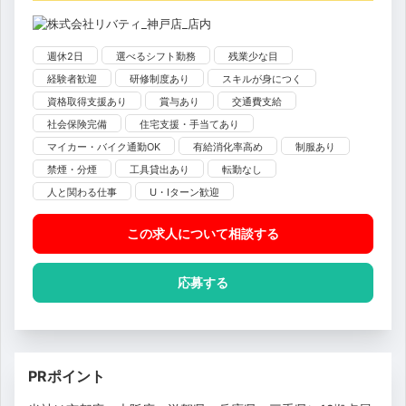
週休2日
選べるシフト勤務
残業少な目
経験者歓迎
研修制度あり
スキルが身につく
資格取得支援あり
賞与あり
交通費支給
社会保険完備
住宅支援・手当てあり
マイカー・バイク通勤OK
有給消化率高め
制服あり
禁煙・分煙
工具貸出あり
転勤なし
人と関わる仕事
U・Iターン歓迎
この求人について相談
する
応募する
PRポイント