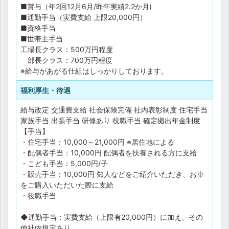
■賞与（年2回12月6月/昨年実績2.2か月)
■通勤手当（実費支給 上限20,000円）
■資格手当
■世帯主手当
工場長クラス：500万円程度
部長クラス：700万円程度
※給与があがる仕組はしっかりしております。
福利厚生・待遇
給与改定
交通費支給
社会保険完備
社内表彰制度
住宅手当
家族手当
出張手当
研修あり
役職手当
確定拠出年金制度
【手当】
・住宅手当：10,000～21,000円 ※居住地による
・配偶者手当：10,000円 配偶者を扶養される方に支給
・こども手当：5,000円/子
・販売手当：10,000円 知人などをご紹介いただき、お車
をご購入いただいた際に支給
・役職手当
◆通勤手当：実費支給（上限有20,000円）に加え、その
他社内規定あり