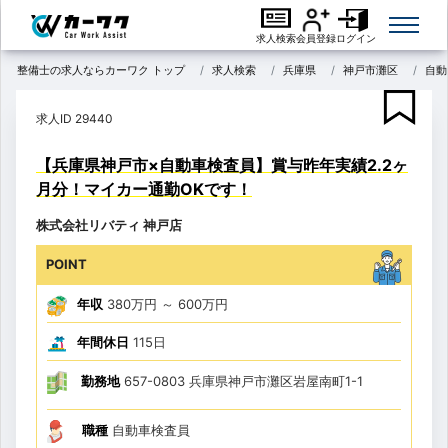
求人検索
会員登録
ログイン
整備士の求人ならカーワク トップ
求人検索
兵庫県
神戸市灘区
自動
求人ID 29440
【兵庫県神戸市×自動車検査員】賞与昨年実績2.2ヶ
月分！マイカー通勤OKです！
株式会社リバティ 神戸店
POINT
年収
380万円
～
600万円
年間休日
115日
勤務地
657-0803 兵庫県神戸市灘区岩屋南町1-1
職種
自動車検査員