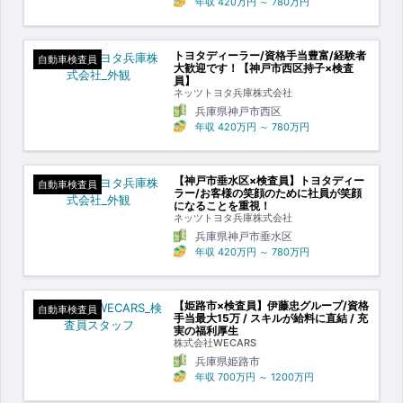
年収
420万円
～
780万円
トヨタディーラー/資格手当豊富/経験者
自動車検査員
大歓迎です！【神戸市西区持子×検査
員】
ネッツトヨタ兵庫株式会社
兵庫県神戸市西区
年収
420万円
～
780万円
【神戸市垂水区×検査員】トヨタディー
自動車検査員
ラー/お客様の笑顔のために社員が笑顔
になることを重視！
ネッツトヨタ兵庫株式会社
兵庫県神戸市垂水区
年収
420万円
～
780万円
【姫路市×検査員】伊藤忠グループ/資格
自動車検査員
手当最大15万 / スキルが給料に直結 / 充
実の福利厚生
株式会社WECARS
兵庫県姫路市
年収
700万円
～
1200万円