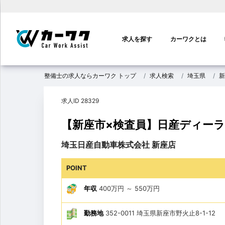
メ
イ
求人を探す
カーワクとは
ン
ナ
ビ
整備士の求人ならカーワク トップ
求人検索
埼玉県
新
ゲ
ー
求人ID 28329
シ
ョ
【新座市×検査員】日産ディーラ
ン
埼玉日産自動車株式会社 新座店
POINT
年収
400万円
～
550万円
勤務地
352-0011 埼玉県新座市野火止8-1-12