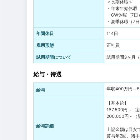
＜長期休暇＞
・年末年始休暇
・GW休暇（7日
・夏季休暇（7日
年間休日
114日
雇用形態
正社員
試用期間について
試用期間3ヶ月
給与・待遇
年収
400万円
～
給与
【基本給】
187,500円
200,000円
給与詳細
上記金額は目安
賞与年2回、諸