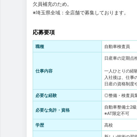
欠員補充のため。
※埼玉県全域：全店舗で募集しております。
応募要項
職種
自動車検査員
日産車の定期点
仕事内容
一人ひとりの経
入社後は、仕事
日産の資格制度
必要な経験
◎整備・検査員
自動車整備士2級
必要な免許・資格
※AT限定不可
学歴
高校
新しい技術の習