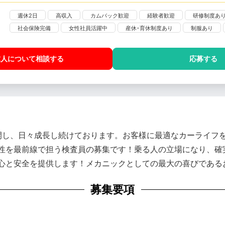
週休2日
高収入
カムバック歓迎
経験者歓迎
研修制度あ
社会保険完備
女性社員活躍中
産休･育休制度あり
制服あり
求人について相談
する
応募する
展開し、日々成長し続けております。お客様に最適なカーライフ
性を最前線で担う検査員の募集です！乗る人の立場になり、確
心と安全を提供します！メカニックとしての最大の喜びである
募集要項