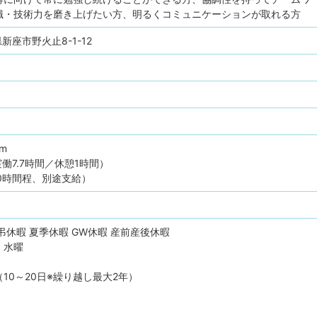
識・技術力を磨き上げたい方、明るくコミュニケーションが取れる方
玉県新座市野火止8-1-12
pm
（実働7.7時間／休憩1時間）
0時間程、別途支給）
弔休暇
夏季休暇
GW休暇
産前産後休暇
・水曜
10～20日※繰り越し最大2年）