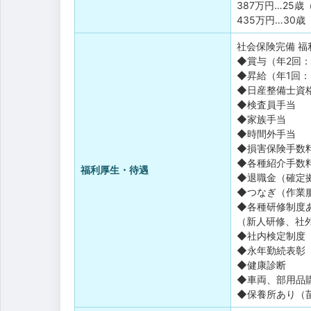
387万円…25
435万円…30歳
社会保険完備
福
◆賞与（年2回：
◆昇給（年1回：
◆日産整備士資
◆検査員手当
◆家族手当
◆時間外手当
◆損害保険手数
◆各種紹介手
福利厚生・待遇
◆退職金（確定
◆つなぎ（作業
◆各種研修制度
（新人研修、社
◆社内検定制度
◆永年勤続表彰
◆健康診断
◆車両、部用品
◆保養所あり（