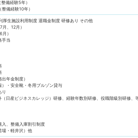
歳（整備経験5年）
（整備経験10年）
利厚生施設利用制度
退職金制度
研修あり
その他
7月、12月）
6月）
格手当
料
数料
拠出年金制度）
服）・安全靴・冬用ブルゾン貸与
あり
外（日産ビジネスカレッジ）研修、経験年数別研修、役職階級別研修、
購入、整備入庫割引制度
苗場・軽井沢）他