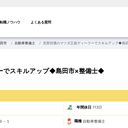
転職ノウハウ
よくある質問
田市
自動車整備士
充実待遇のマツダ正規ディーラーでスキルアップ◆島
ーでスキルアップ◆島田市×整備士◆
年間休日
113日
職種
自動車整備士
８９－１