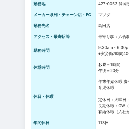
勤務地
427-0053 
メーカー系列・チェーン店・FC
マツダ
勤務先名
島田店
アクセス・最寄駅等
最寄り駅：六合
9:30am～6:30
勤務時間
※実労働7時間4
お昼＝1時間
休憩時間
午後＝20分
年末年始休暇
慶
育児休暇
休日・休暇
定休日：火曜日 
長期休暇：GW（
有給休暇（入社か
年間休日
113日