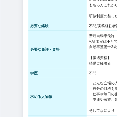
もちろんこれか
研修制度の整っ
必要な経験
不問/実務経験者
普通自動車免許
※AT限定は不可
自動車整備士3
必要な免許・資格
【優遇資格】
整備ご経験者
学歴
不問
・どんな立場の
・自分の目標を
・仕事や毎日の
求める人物像
・友達や家族、
そしてなにより