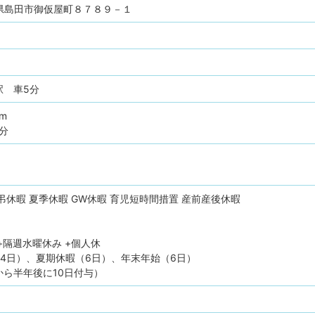
静岡県島田市御仮屋町８７８９－１
駅 車5分
pm
0分
弔休暇
夏季休暇
GW休暇
育児短時間措置
産前産後休暇
+隔週水曜休み +個人休
4日）、夏期休暇（6日）、年末年始（6日）
ら半年後に10日付与）