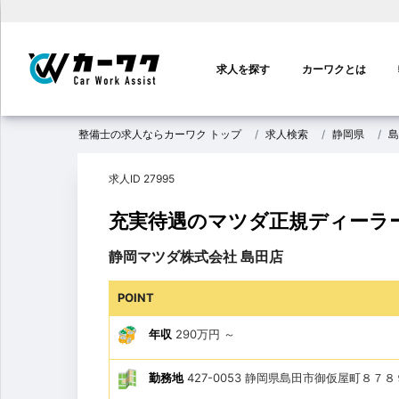
メ
イ
求人を探す
カーワクとは
ン
ナ
ビ
整備士の求人ならカーワク トップ
求人検索
静岡県
島
ゲ
ー
求人ID 27995
シ
ョ
充実待遇のマツダ正規ディーラ
ン
静岡マツダ株式会社 島田店
POINT
年収
290万円
～
勤務地
427-0053 静岡県島田市御仮屋町８７