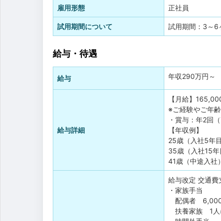
雇用形態
正社員
試用期間について
試用期間：3～
給与・待遇
年収
290万円
～
給与
【月給】165,00
※ご経験やご年
・賞与：年2回（
給与詳細
【年収例】
25歳（入社5年
35歳（入社15年
41歳（中途入社
給与改定
交通費
・家族手当
配偶者 6,00
扶養家族 1人に