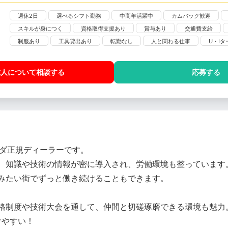
週休2日
選べるシフト勤務
中高年活躍中
カムバック歓迎
スキルが身につく
資格取得支援あり
賞与あり
交通費支給
制服あり
工具貸出あり
転勤なし
人と関わる仕事
U・I
求人について相談
する
応募する
ツダ正規ディーラーです。
、知識や技術の情報が密に導入され、労働環境も整っています
みたい街でずっと働き続けることもできます。
格制度や技術大会を通して、仲間と切磋琢磨できる環境も魅力
けやすい！