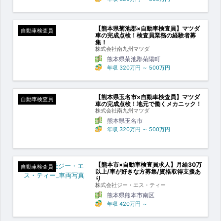
【熊本県菊池郡×自動車検査員】マツダ
自動車検査員
車の完成点検！検査員業務の経験者募
集！
株式会社南九州マツダ
熊本県菊池郡菊陽町
年収
320万円
～
500万円
【熊本県玉名市×自動車検査員】マツダ
自動車検査員
車の完成点検！地元で働くメカニック！
株式会社南九州マツダ
熊本県玉名市
年収
320万円
～
500万円
【熊本市×自動車検査員求人】月給30万
自動車検査員
以上/車が好きな方募集/資格取得支援あ
り
株式会社ジー・エス・ティー
熊本県熊本市南区
年収
420万円
～