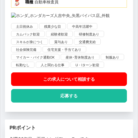
職種
自動車検査員
土日祝休み
残業少な目
中高年活躍中
カムバック歓迎
経験者歓迎
研修制度あり
スキルが身につく
賞与あり
交通費支給
社会保険完備
住宅支援・手当てあり
マイカー・バイク通勤OK
産休･育休制度あり
制服あり
転勤なし
人と関わる仕事
U・Iターン歓迎
この求人について相談
する
応募する
PRポイント