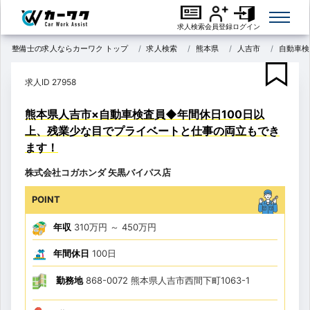
求人検索
会員登録
ログイン
整備士の求人ならカーワク トップ
求人検索
熊本県
人吉市
自動車検
求人ID 27958
熊本県人吉市×自動車検査員◆年間休日100日以
上、残業少な目でプライベートと仕事の両立もでき
ます！
株式会社コガホンダ 矢黒バイパス店
POINT
年収
310万円
～
450万円
年間休日
100日
勤務地
868-0072 熊本県人吉市西間下町1063-1