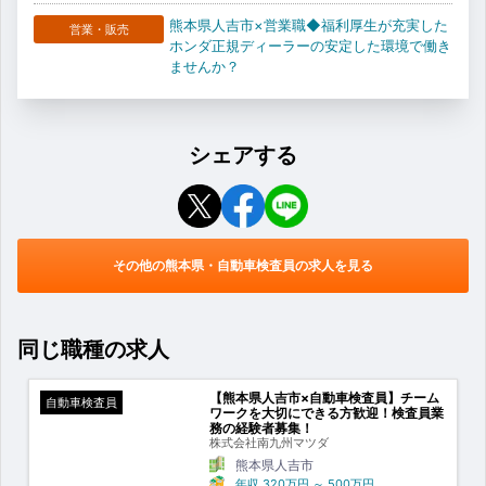
熊本県人吉市×営業職◆福利厚生が充実した
営業・販売
ホンダ正規ディーラーの安定した環境で働き
ませんか？
シェアする
その他の熊本県・自動車検査員の求人を見る
同じ職種の求人
【熊本県人吉市×自動車検査員】チーム
自動車検査員
ワークを大切にできる方歓迎！検査員業
務の経験者募集！
株式会社南九州マツダ
熊本県人吉市
年収
320万円
～
500万円