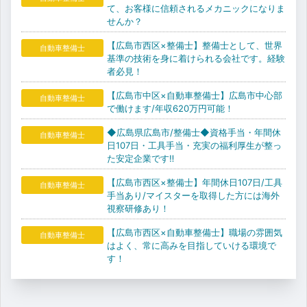
て、お客様に信頼されるメカニックになりま
せんか？
【広島市西区×整備士】整備士として、世界
自動車整備士
基準の技術を身に着けられる会社です。経験
者必見！
【広島市中区×自動車整備士】広島市中心部
自動車整備士
で働けます/年収620万円可能！
◆広島県広島市/整備士◆資格手当・年間休
自動車整備士
日107日・工具手当・充実の福利厚生が整っ
た安定企業です‼
【広島市西区×整備士】年間休日107日/工具
自動車整備士
手当あり/マイスターを取得した方には海外
視察研修あり！
【広島市西区×自動車整備士】職場の雰囲気
自動車整備士
はよく、常に高みを目指していける環境で
す！