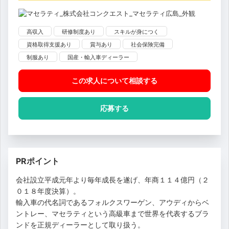
高収入
研修制度あり
スキルが身につく
資格取得支援あり
賞与あり
社会保険完備
制服あり
国産・輸入車ディーラー
この求人について相談
する
応募する
PRポイント
会社設立平成元年より毎年成長を遂げ、年商１１４億円（２
０１８年度決算）。
輸入車の代名詞であるフォルクスワーゲン、アウディからベ
ントレー、マセラティという高級車まで世界を代表するブラ
ンドを正規ディーラーとして取り扱う。