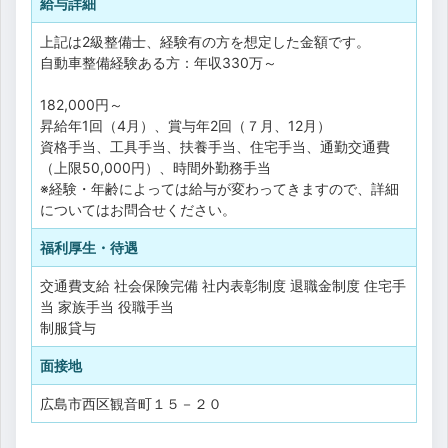
給与詳細
上記は2級整備士、経験有の方を想定した金額です。
自動車整備経験ある方：年収330万～
182,000円～
昇給年1回（4月）、賞与年2回（７月、12月）
資格手当、工具手当、扶養手当、住宅手当、通勤交通費
（上限50,000円）、時間外勤務手当
※経験・年齢によっては給与が変わってきますので、詳細
についてはお問合せください。
福利厚生・待遇
交通費支給
社会保険完備
社内表彰制度
退職金制度
住宅手
当
家族手当
役職手当
制服貸与
面接地
広島市西区観音町１５－２０