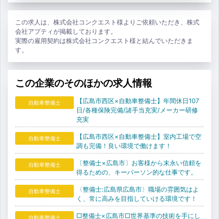
この求人は、株式会社コンクエスト様よりご依頼いただき、株式
会社アプティが掲載しております。
実際の雇用契約は株式会社コンクエスト様と結んでいただきま
す。
この企業のそのほかの求人情報
【広島市西区×自動車整備士】年間休日107
自動車整備士
日/各種保険完備/諸手当充実/メーカー研修
充実
【広島市西区×自動車整備士】室内工場で空
自動車整備士
調も完備！良い環境で働けます！
〔整備士×広島市〕お客様から末永い信頼を
自動車整備士
得るための、キーパーソン的な仕事です。
〈整備士:広島県広島市〉職場の雰囲気はよ
自動車整備士
く、常に高みを目指していける環境です！
□整備士×広島市□世界基準の技術を手にし
自動車整備士