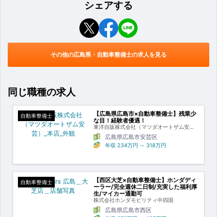
シェアする
その他の広島県・自動車整備士の求人を見る
同じ職種の求人
【広島県広島市×自動車整備士】残業少
自動車整備士
な目！経験者優遇！
東洋自販株式会社（マツダオートザム安
芸）
広島県広島市安芸区
年収
234万円
～
318万円
【西区大芝×自動車整備士】ホンダディ
自動車整備士
ーラー/完全週休二日制/充実した福利厚
生/マイカー通勤可
株式会社ホンダモビリティ中四国
広島県広島市西区