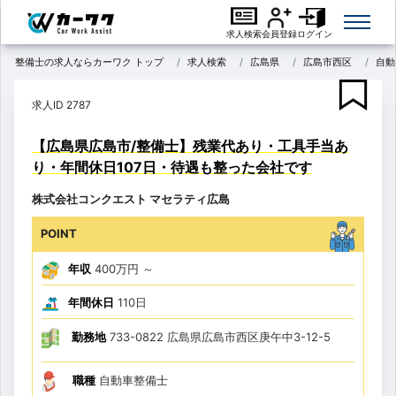
求人検索
会員登録
ログイン
整備士の求人ならカーワク トップ
求人検索
広島県
広島市西区
自動
求人ID 2787
【広島県広島市/整備士】残業代あり・工具手当あ
り・年間休日107日・待遇も整った会社です
株式会社コンクエスト マセラティ広島
POINT
年収
400万円
～
年間休日
110日
勤務地
733-0822 広島県広島市西区庚午中3-12-5
職種
自動車整備士