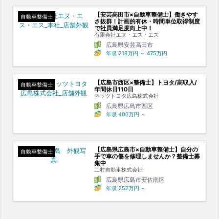
【安芸高田市×自動車整備士】働きやす
自動車整備士
さ抜群！計画的有休・時間単位取得制度
で社員満足度向上中！
有限会社エヌ・エス・エス
広島県安芸高田市
年収
218万円
～
475万円
【広島市西区×整備士】トヨタ/高収入/
自動車整備士
年間休日110日
ネッツトヨタ広島株式会社
広島県広島市西区
年収
400万円
～
【広島県広島市×自動車整備士】自分の
自動車整備士
手で車の傷を修理しませんか？整備士募
集中
二村自動車株式会社
広島県広島市安佐南区
年収
252万円
～