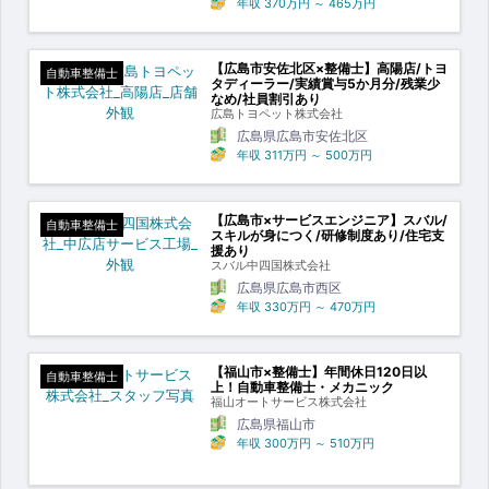
年収
370万円
～
465万円
【広島市安佐北区×整備士】高陽店/トヨ
自動車整備士
タディーラー/実績賞与5か月分/残業少
なめ/社員割引あり
広島トヨペット株式会社
広島県広島市安佐北区
年収
311万円
～
500万円
【広島市×サービスエンジニア】スバル/
自動車整備士
スキルが身につく/研修制度あり/住宅支
援あり
スバル中四国株式会社
広島県広島市西区
年収
330万円
～
470万円
【福山市×整備士】年間休日120日以
自動車整備士
上！自動車整備士・メカニック
福山オートサービス株式会社
広島県福山市
年収
300万円
～
510万円