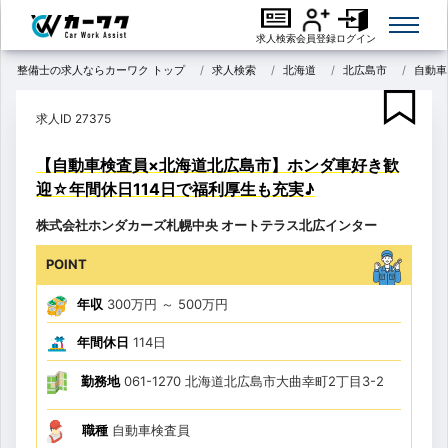
求人検索
会員登録
ログイン
整備士の求人ならカーワク トップ
求人検索
北海道
北広島市
自動車
求人ID 27375
【自動車検査員×北海道北広島市】ホンダ車好き歓
迎☆年間休日114日で福利厚生も充実♪
株式会社ホンダカーズ札幌中央 オートテラス北広インター
POINT
年収
300万円
～
500万円
年間休日
114日
勤務地
061-1270 北海道北広島市大曲幸町2丁目3-2
職種
自動車検査員