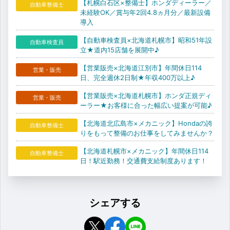
【札幌白石区×整備士】ホンダディーラー／
自動車整備士
未経験OK／賞与年2回4.8ヵ月分／最新設備
導入
【自動車検査員×北海道札幌市】昭和51年設
自動車検査員
立★道内15店舗を展開中♪
【営業販売×北海道江別市】年間休日114
営業・販売
日、完全週休2日制★年収400万以上♪
【営業販売×北海道札幌市】ホンダ正規ディ
営業・販売
ーラー★お客様に合った幅広い提案が可能♪
【北海道北広島市×メカニック】Hondaの誇
自動車整備士
りをもって整備のお仕事をしてみませんか？
【北海道札幌市×メカニック】年間休日114
自動車整備士
日！駅近勤務！交通費支給制度あります！
シェアする