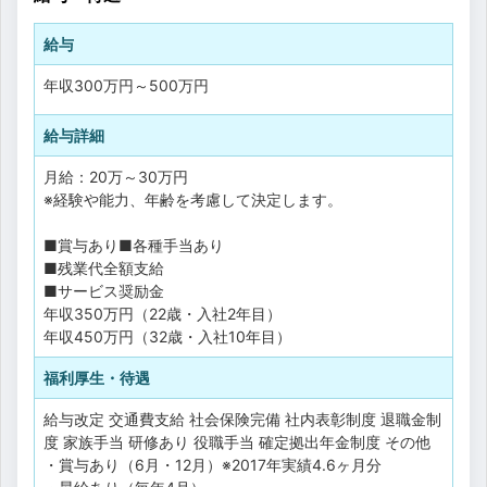
給与
年収
300万円
～
500万円
給与詳細
月給：20万～30万円
※経験や能力、年齢を考慮して決定します。
■賞与あり■各種手当あり
■残業代全額支給
■サービス奨励金
年収350万円（22歳・入社2年目）
年収450万円（32歳・入社10年目）
福利厚生・待遇
給与改定
交通費支給
社会保険完備
社内表彰制度
退職金制
度
家族手当
研修あり
役職手当
確定拠出年金制度
その他
・賞与あり（6月・12月）※2017年実績4.6ヶ月分