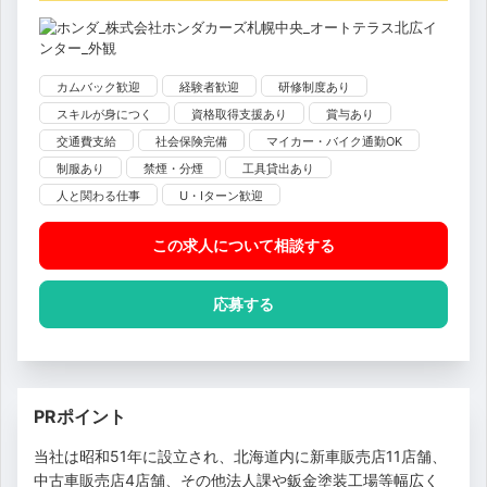
カムバック歓迎
経験者歓迎
研修制度あり
スキルが身につく
資格取得支援あり
賞与あり
交通費支給
社会保険完備
マイカー・バイク通勤OK
制服あり
禁煙・分煙
工具貸出あり
人と関わる仕事
U・Iターン歓迎
この求人について相談
する
応募する
PRポイント
当社は昭和51年に設立され、北海道内に新車販売店11店舗、
中古車販売店4店舗、その他法人課や鈑金塗装工場等幅広く