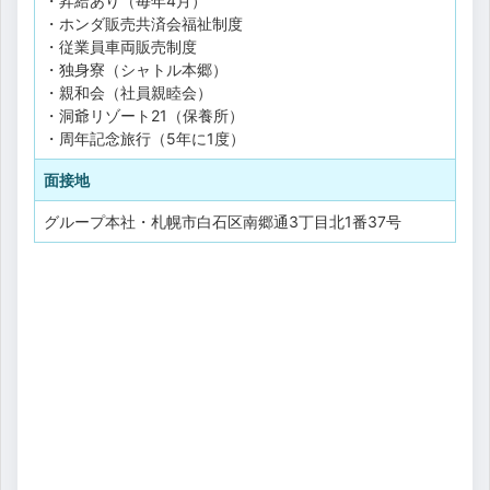
・昇給あり（毎年4月）
・ホンダ販売共済会福祉制度
・従業員車両販売制度
・独身寮（シャトル本郷）
・親和会（社員親睦会）
・洞爺リゾート21（保養所）
・周年記念旅行（5年に1度）
面接地
グループ本社・札幌市白石区南郷通3丁目北1番37号