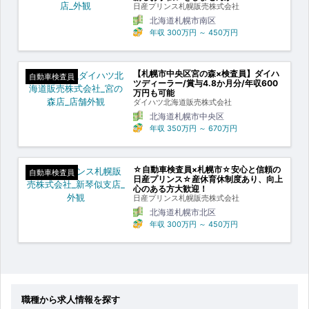
日産プリンス札幌販売株式会社
北海道札幌市南区
年収
300万円
～
450万円
【札幌市中央区宮の森×検査員】ダイハ
自動車検査員
ツディーラー/賞与4.8か月分/年収600
万円も可能
ダイハツ北海道販売株式会社
北海道札幌市中央区
年収
350万円
～
670万円
☆自動車検査員×札幌市☆安心と信頼の
自動車検査員
日産プリンス☆産休育休制度あり、向上
心のある方大歓迎！
日産プリンス札幌販売株式会社
北海道札幌市北区
年収
300万円
～
450万円
職種から求人情報を探す