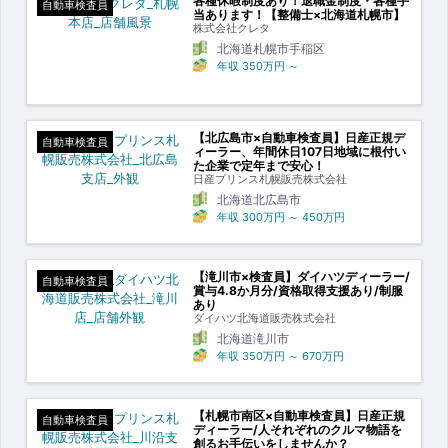
各種休暇制度あり！退職金制度・各種手
自動車検査員
当あります！【整備士×北海道札幌市】
株式会社クレタ
北海道札幌市手稲区
年収
350万円
～
【北広島市×自動車検査員】日産正規デ
自動車検査員
ィーラー、年間休日107日地域に根付い
た企業で定年まで安心！
日産プリンス札幌販売株式会社
北海道北広島市
年収
300万円
～
450万円
【滝川市×検査員】ダイハツディーラー/
自動車検査員
賞与4.8か月分/資格取得支援あり/制服
あり
ダイハツ北海道販売株式会社
北海道滝川市
年収
350万円
～
670万円
【札幌市南区×自動車検査員】日産正規
自動車検査員
ディーラー/人それぞれのクルマ物語を
創るお手伝いをしませんか？