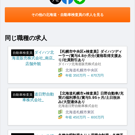
その他の北海道・自動車検査員の求人を見る
同じ職種の求人
【札幌市中央区×検査員】ダイハツディ
自動車検査員
ーラー/賞与4.8か月分/資格取得支援あ
り/社員割引あり
ダイハツ北海道販売株式会社
北海道札幌市中央区
年収
350万円
～
670万円
【北海道札幌市×検査員】日野自動車/充
自動車検査員
実の福利厚生/賞与5.95ヶ月/土日祝休
み/大型連休あり
北海道日野自動車株式会社
北海道札幌市東区
年収
450万円
～
600万円