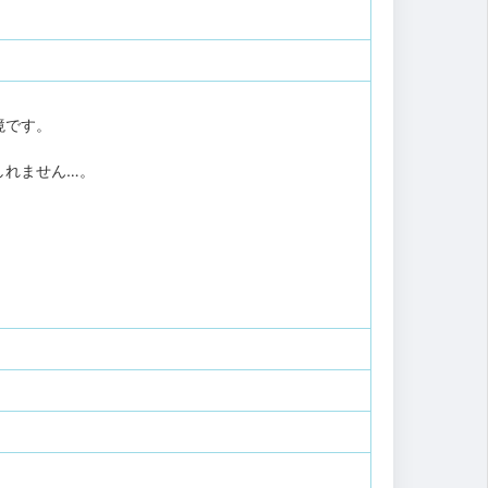
境です。
しれません…。
、