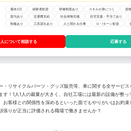
週休2日
経験者歓迎
研修制度あり
スキルが身につく
資
賞与あり
交通費支給
社会保険完備
住宅支援・手当てあり
制服あり
工具貸出あり
人と関わる仕事
U・Iターン歓迎
求人について相談
する
応募する
ー・リサイクルパーツ・グッズ販売等、車に関する全サービス
ます！1人1人の裁量が大きく、自社工場には最新の設備が整っ
、お客様との関係性を深めるといった面でもやりがいはお約束
頑張りが正当に評価される職場で働きませんか？