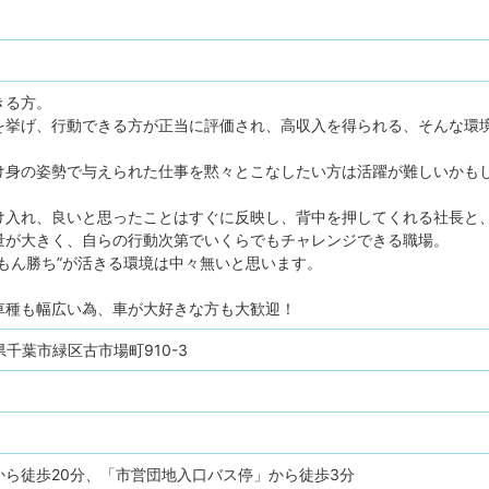
きる方。
を挙げ、行動できる方が正当に評価され、高収入を得られる、そんな環
け身の姿勢で与えられた仕事を黙々とこなしたい方は活躍が難しいかも
け入れ、良いと思ったことはすぐに反映し、背中を押してくれる社長と
裁量が大きく、自らの行動次第でいくらでもチャレンジできる職場。
たもん勝ち”が活きる環境は中々無いと思います。
車種も幅広い為、車が大好きな方も大歓迎！
千葉県千葉市緑区古市場町910-3
から徒歩20分、「市営団地入口バス停」から徒歩3分