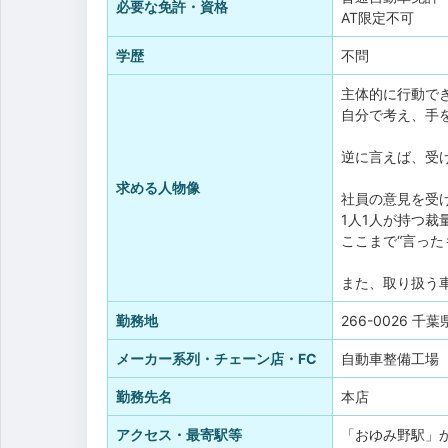
必要な免許・資格
AT限定不可
学歴
不問
主体的に行動で
自分で考え、手
逆に言えば、受
求める人物像
社員の意見を受
1人1人が持つ
ここまで“言っ
また、取り扱う
勤務地
266-0026 
メーカー系列・チェーン店・FC
自動車整備工場
勤務先名
本店
アクセス・最寄駅等
「おゆみ野駅」