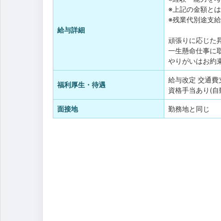
※上記の金額と
※残業代別途支給
給与詳細
頑張りに応じた
一生懸命仕事に
やりがいはお約
給与改定
交通費
福利厚生・待遇
資格手当あり(自
面接地
勤務地と同じ