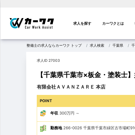
メ
イ
求人を探す
カーワクとは
ン
ナ
ビ
整備士の求人ならカーワク トップ
求人検索
千葉県
千
ゲ
ー
求人ID 27003
シ
ョ
【千葉県千葉市×板金・塗装士
ン
有限会社ＡＶＡＮＺＡＲＥ 本店
POINT
年収
300万円
～
勤務地
266-0026 千葉県千葉市緑区古市場町910