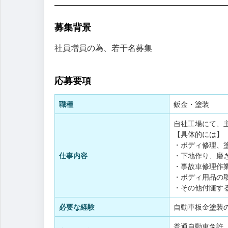
募集背景
社員増員の為、若干名募集
応募要項
職種
鈑金・塗装
自社工場にて、
【具体的には】
・ボディ修理、
仕事内容
・下地作り、磨
・事故車修理作
・ボディ用品の
・その他付随す
必要な経験
自動車板金塗装
普通自動車免許