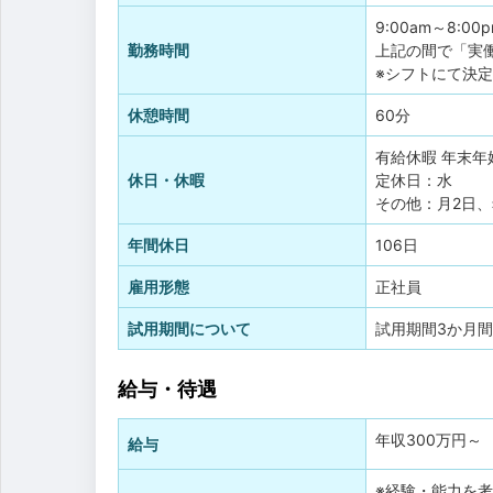
9:00am～8:00
勤務時間
上記の間で「実働
※シフトにて決定
休憩時間
60分
有給休暇
年末年
休日・休暇
定休日：水
その他：月2日、
年間休日
106日
雇用形態
正社員
試用期間について
試用期間3か月間
給与・待遇
年収
300万円
～
給与
※経験・能力を