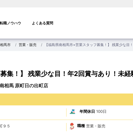
転職ノウハウ
よくある質問
相馬市
営業・販売
【福島県南相馬市×営業スタッフ募集！】 残業少な目
募集！】 残業少な目！年2回賞与あり！未経
南相馬 原町日の出町店
年間休日
100日
職種
営業・販売
出町９５