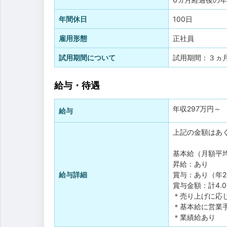
年間休日
100日
雇用形態
正社員
試用期間について
試用期間：３ヵ
給与・待遇
年収
297万円
～
給与
上記の金額はあ
基本給（月額平均）
昇給：あり
給与詳細
賞与：あり（年
賞与金額：計4.
＊売り上げに応
＊基本給に営業
＊業績給あり