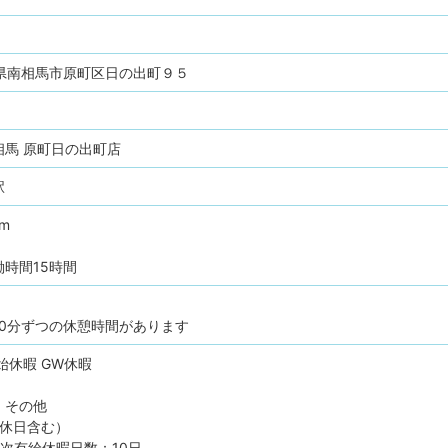
福島県南相馬市原町区日の出町９５
相馬 原町日の出町店
駅
pm
時間15時間
10分ずつの休憩時間があります
始休暇
GW休暇
、その他
定休日含む）
次有給休暇日数：10日