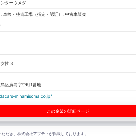
センターウメダ
, 車検・整備工場（指定・認証）, 中古車販売
備
 女性 3
島区鹿島字中町1番地
dacars-minamisoma.co.jp/
この企業の詳細ページ
いただき、株式会社アプティが掲載しております。