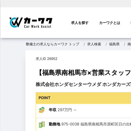
メ
イ
求人を探す
カーワクとは
ン
ナ
ビ
整備士の求人ならカーワク トップ
求人検索
福島県
南
ゲ
ー
求人ID 26952
シ
ョ
【福島県南相馬市×営業スタッフ
ン
株式会社ホンダセンターウメダ ホンダカーズ
POINT
年収
297万円
～
勤務地
975-0038 福島県南相馬市原町区日の