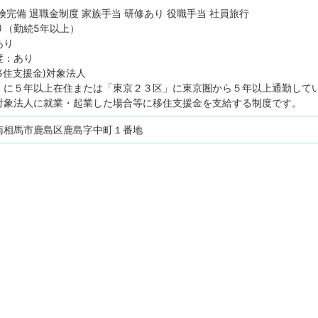
険完備
退職金制度
家族手当
研修あり
役職手当
社員旅行
り（勤続5年以上）
あり
度：あり
移住支援金)対象法人
」に５年以上在住または「東京２３区」に東京圏から５年以上通勤して
対象法人に就業・起業した場合等に移住支援金を支給する制度です。
南相馬市鹿島区鹿島字中町１番地