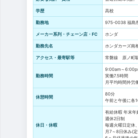
学歴
高校
勤務地
975-0038 
メーカー系列・チェーン店・FC
ホンダ
勤務先名
ホンダカーズ南
アクセス・最寄駅等
常磐線 原ノ町
9:00am～6:00
勤務時間
実働7.5時間
月平均時間外労働
80分
休憩時間
午前と午後に各
有給休暇
年末年
週休2日制
休日・休暇
毎週火曜日定休
月7～8日休み(
6ヵ月経過後の年