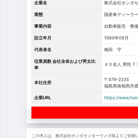
企業名
株式会社ホンダ
業態
国産車ディーラー
事業内容
自動車販売 整
設立年月
1980年09月
代表者名
梅田 守
従業員数 会社全体および男女比
４０名人 男性 7 :
率
〒979-2335
本社住所
福島県南相馬市鹿
企業URL
https://www.hon
この求人は、株式会社ホンダセンターウメダ様よりご依頼