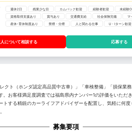
週休2日
残業少な目
カムバック歓迎
経験者歓迎
未経験O
資格取得支援あり
賞与あり
交通費支給
社会保険完備
マ
産休･育休制度あり
禁煙・分煙
人と関わる仕事
U・Iターン歓迎
求人について相談
する
応募する
セレクト（ホンダ認定高品質中古車）」「車検整備」「損保業
す。お客様満足度調査では福島県内ナンバー1の評価をいただき
ートする精鋭のカーライフアドバイザーを配置し、気軽に何度
す。
募集要項