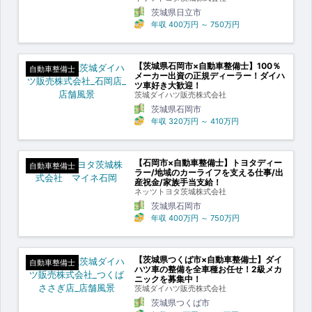
茨城県日立市
年収
400万円
～
750万円
【茨城県石岡市×自動車整備士】100％
自動車整備士
メーカー出資の正規ディーラー！ダイハ
ツ車好き大歓迎！
茨城ダイハツ販売株式会社
茨城県石岡市
年収
320万円
～
410万円
【石岡市×自動車整備士】トヨタディー
自動車整備士
ラー/地域のカーライフを支える仕事/出
産祝金/家族手当支給！
ネッツトヨタ茨城株式会社
茨城県石岡市
年収
400万円
～
750万円
【茨城県つくば市×自動車整備士】ダイ
自動車整備士
ハツ車の整備を全車種お任せ！2級メカ
ニックを募集中！
茨城ダイハツ販売株式会社
茨城県つくば市