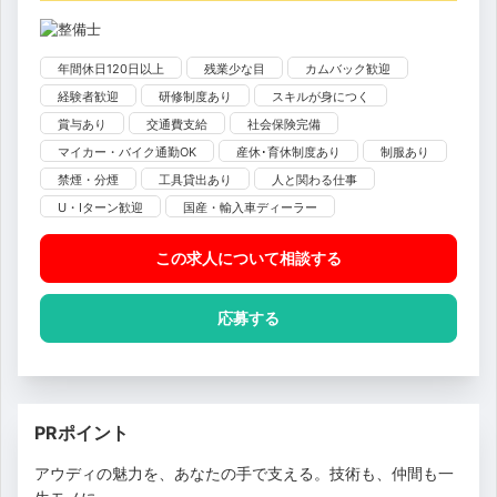
年間休日120日以上
残業少な目
カムバック歓迎
経験者歓迎
研修制度あり
スキルが身につく
賞与あり
交通費支給
社会保険完備
マイカー・バイク通勤OK
産休･育休制度あり
制服あり
禁煙・分煙
工具貸出あり
人と関わる仕事
U・Iターン歓迎
国産・輸入車ディーラー
この求人について相談
する
応募する
PRポイント
アウディの魅力を、あなたの手で支える。技術も、仲間も一