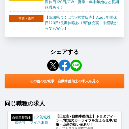
間休日120日/GW・夏季・年末年始など長期
休暇あり！
【茨城県つくば市×営業販売】Audi/年間休
営業・販売
日120日/長期休暇あり/研修充実！未経験か
らでも安心！
シェアする
その他の茨城県・自動車整備士の求人を見る
同じ職種の求人
【日立市×自動車整備士】トヨタディー
自動車整備士
ラー/地域のカーライフを支える仕事/結
婚・出産の祝い金あり！
ネッツトヨタ茨城株式会社