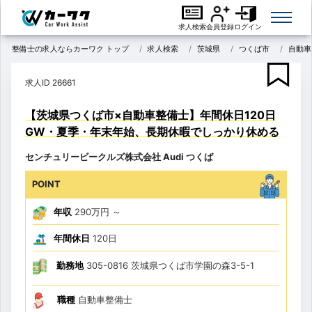
求人検索
会員登録
ログイン
整備士の求人ならカーワク トップ
求人検索
茨城県
つくば市
自動車
求人ID 26661
【茨城県つくば市×自動車整備士】年間休日120日
GW・夏季・年末年始、長期休暇でしっかり休める
センチュリービークルズ株式会社 Audi つくば
POINT
年収
290万円
～
年間休日
120日
勤務地
305-0816 茨城県つくば市学園の森3-5-1
職種
自動車整備士