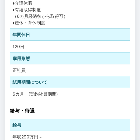
♦介護休暇
♦有給取得制度
（6カ月経過後から取得可）
♦産休・育休制度
年間休日
120日
雇用形態
正社員
試用期間について
6カ月 (契約社員期間)
給与・待遇
給与
年収
290万円
～