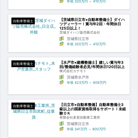
年収
320万円
～
410万円
【茨城県日立市×自動車整備士】ダイハ
自動車整備士
ツディーラー！賞与年2回・年間休日
125日以上！
茨城ダイハツ販売株式会社
茨城県日立市
年収
320万円
～
410万円
【水戸市×建機整備士】嬉しい賞与年3
自動車整備士
回/整備経験者必見/年間休日120日以上
株式会社カナモト
茨城県水戸市
年収
423万円
～
609万円
【日立市×自動車整備】自動車整備士3
自動車整備士
級以上の国家資格取得をサポート！未経
験ＯＫ
有限会社多賀自動車工業所
茨城県日立市
年収
341万円
～
800万円