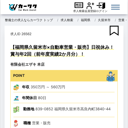
求人検索
会員登録
ログイン
整備士の求人ならカーワク トップ
求人検索
福岡県
久留米市
営業・
求人ID 26562
【福岡県久留米市×自動車営業・販売】日祝休み！
賞与年2回（前年度実績2か月分）！
有限会社エザキ 本店
POINT
年収
350万円
～
560万円
年間休日
80日
勤務地
839-0852 福岡県久留米市高良内町3840-44
職種
営業・販売