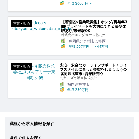
年収
300万円
～
【若松区×営業職募集】ホンダ/賞与年3
営業・販売
回/プライベートも大切にできる長期休
暇あり/未経験OK
株式会社ホンダカーズ北九州
福岡県北九州市若松区
年収
297万円
～
444万円
安心・安全なカーライフサポート！ライ
営業・販売
フスタイルに合った提案をしましょう◇
福岡県福津市×営業販売◇
九州スズキ販売株式会社
福岡県福津市
年収
250万円
～
職種から求人情報を探す
条件で求人を探す