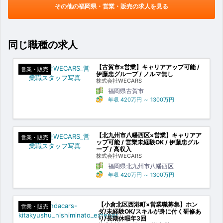
その他の福岡県・営業・販売の求人を見る
同じ職種の求人
【古賀市×営業】キャリアアップ可能 /
営業・販売
伊藤忠グループ / ノルマ無し
株式会社WECARS
福岡県古賀市
年収
420万円
～
1300万円
【北九州市八幡西区×営業】キャリアア
営業・販売
ップ可能 / 営業未経験OK / 伊藤忠グル
ープ / 高収入
株式会社WECARS
福岡県北九州市八幡西区
年収
420万円
～
1300万円
【小倉北区西港町×営業職募集】ホン
営業・販売
ダ/未経験OK/スキルが身に付く研修あ
り/長期休暇年3回