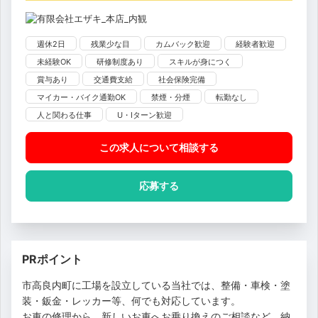
週休2日
残業少な目
カムバック歓迎
経験者歓迎
未経験OK
研修制度あり
スキルが身につく
賞与あり
交通費支給
社会保険完備
マイカー・バイク通勤OK
禁煙・分煙
転勤なし
人と関わる仕事
U・Iターン歓迎
この求人について相談
する
応募する
PRポイント
市高良内町に工場を設立している当社では、整備・車検・塗
装・鈑金・レッカー等、何でも対応しています。
お車の修理から、新しいお車へお乗り換えのご相談など、納