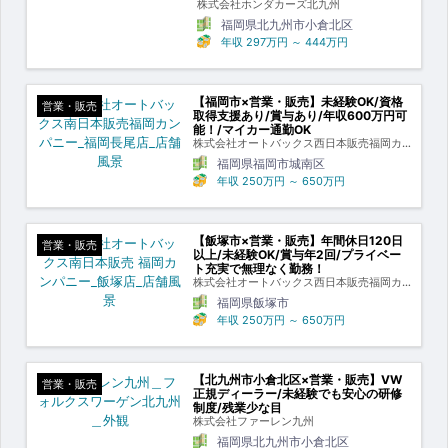
株式会社ホンダカーズ北九州
福岡県北九州市小倉北区
年収
297万円
～
444万円
【福岡市×営業・販売】未経験OK/資格
営業・販売
取得支援あり/賞与あり/年収600万円可
能！/マイカー通勤OK
株式会社オートバックス西日本販売福岡カ
ンパニー
福岡県福岡市城南区
年収
250万円
～
650万円
【飯塚市×営業・販売】年間休日120日
営業・販売
以上/未経験OK/賞与年2回/プライベー
ト充実で無理なく勤務！
株式会社オートバックス西日本販売福岡カ
ンパニー
福岡県飯塚市
年収
250万円
～
650万円
【北九州市小倉北区×営業・販売】VW
営業・販売
正規ディーラー/未経験でも安心の研修
制度/残業少な目
株式会社ファーレン九州
福岡県北九州市小倉北区