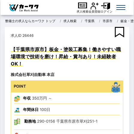
求人検索
会員登録
ログイン
整備士の求人ならカーワク トップ
求人検索
千葉県
市原市
鈑金・塗
求人ID 26446
【千葉県市原市】板金・塗装工募集！働きやすい職
場環境で技術を磨け！昇給・賞与あり！未経験者
OK！
株式会社草刈自動車 本店
POINT
年収
350万円
～
年間休日
100日
勤務地
290-0156 千葉県市原市草刈251-1