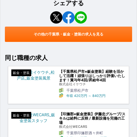
シェアする
その他の千葉県・鈑金・塗装の求人を見る
同じ職種の求人
【千葉県松戸市×鈑金塗装】経験を活か
鈑金・塗装
して活躍！頑張りはしっかり評価いたし
ます！賞与年4回/昇給年4回
株式会社イケウチ
千葉県松戸市
年収
420万円
～
840万円
【印旛郡×鈑金塗装】伊藤忠グループ/ス
鈑金・塗装
キルは給料に反映 / 最新設備を完備の工
場
株式会社WECARS
千葉県印旛郡酒々井町