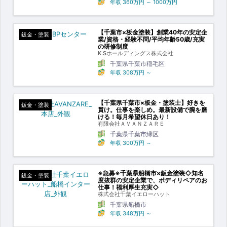
年収
360万円
～
1000万円
【千葉市×板金塗装】創業40年の安定企
鈑金・塗装
業/資格・経験不問/平均年齢50歳/充実
の研修制度
K.Sホールディングス株式会社
千葉県千葉市稲毛区
年収
308万円
～
【千葉県千葉市×板金・塗装士】好きを
鈑金・塗装
貫け。仕事を楽しめ。最新設備で腕を磨
ける！毎月希望休日あり！
有限会社ＡＶＡＮＺＡＲＥ
千葉県千葉市緑区
年収
300万円
～
※急募※千葉県船橋市×鈑金塗装◇知名
鈑金・塗装
度抜群の安定企業で、ボディリペアのお
仕事！福利厚生充実◇
株式会社千葉イエローハット
千葉県船橋市
年収
348万円
～