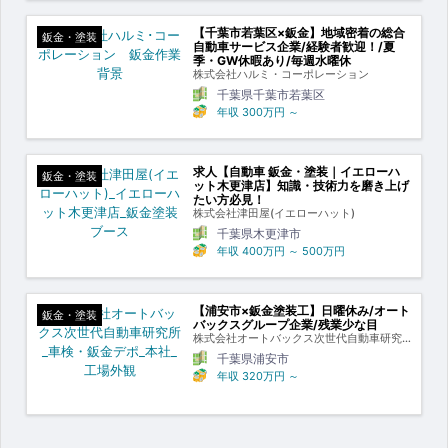
【千葉市若葉区×鈑金】地域密着の総合
鈑金・塗装
自動車サービス企業/経験者歓迎！/夏
季・GW休暇あり/毎週水曜休
株式会社ハルミ・コーポレーション
千葉県千葉市若葉区
年収
300万円
～
求人【自動車 鈑金・塗装｜イエローハ
鈑金・塗装
ット木更津店】知識・技術力を磨き上げ
たい方必見！
株式会社津田屋(イエローハット)
千葉県木更津市
年収
400万円
～
500万円
【浦安市×鈑金塗装工】日曜休み/オート
鈑金・塗装
バックスグループ企業/残業少な目
株式会社オートバックス次世代自動車研究
所
千葉県浦安市
年収
320万円
～