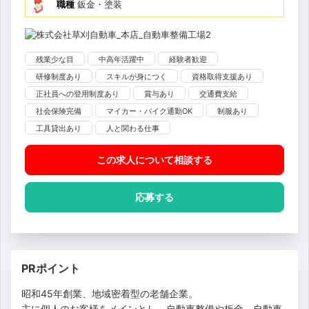
職種
鈑金・塗装
残業少な目
中高年活躍中
経験者歓迎
研修制度あり
スキルが身につく
資格取得支援あり
正社員への登用制度あり
賞与あり
交通費支給
社会保険完備
マイカー・バイク通勤OK
制服あり
工具貸出あり
人と関わる仕事
この求人について相談
する
応募する
PRポイント
昭和45年創業、地域密着型の老舗企業。
主に個人のお客様をメインとし、自動車整備や板金、自動車