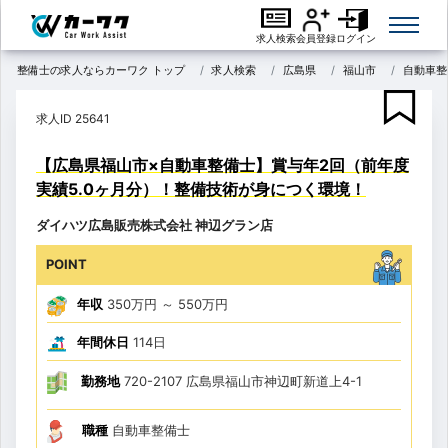
求人検索
会員登録
ログイン
整備士の求人ならカーワク トップ
求人検索
広島県
福山市
自動車整
求人ID 25641
【広島県福山市×自動車整備士】賞与年2回（前年度
実績5.0ヶ月分）！整備技術が身につく環境！
ダイハツ広島販売株式会社 神辺グラン店
POINT
年収
350万円
～
550万円
年間休日
114日
勤務地
720-2107 広島県福山市神辺町新道上4-1
職種
自動車整備士