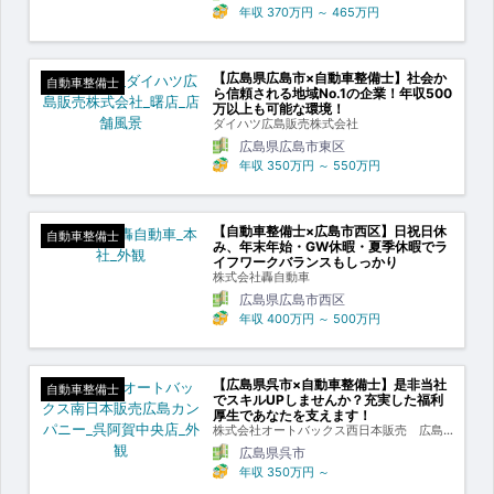
年収
370万円
～
465万円
【広島県広島市×自動車整備士】社会か
自動車整備士
ら信頼される地域No.1の企業！年収500
万以上も可能な環境！
ダイハツ広島販売株式会社
広島県広島市東区
年収
350万円
～
550万円
【自動車整備士×広島市西区】日祝日休
自動車整備士
み、年末年始・GW休暇・夏季休暇でラ
イフワークバランスもしっかり
株式会社轟自動車
広島県広島市西区
年収
400万円
～
500万円
【広島県呉市×自動車整備士】是非当社
自動車整備士
でスキルUPしませんか？充実した福利
厚生であなたを支えます！
株式会社オートバックス西日本販売 広島
カンパニー
広島県呉市
年収
350万円
～