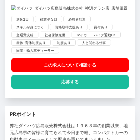
週休2日
残業少な目
経験者歓迎
スキルが身につく
資格取得支援あり
賞与あり
交通費支給
社会保険完備
マイカー・バイク通勤OK
産休･育休制度あり
制服あり
人と関わる仕事
国産・輸入車ディーラー
この求人について相談
する
応募する
PRポイント
弊社ダイハツ広島販売株式会社は１９６３年の創業以来、地
元広島県の皆様に育てられて今日まで軽、コンパクトカーの
自動車ディーラーとして歴史を重ねてまいりました。