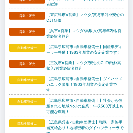
者歓迎
【東広島市×営業】マツダ/賞与年2回/安心の
営業・販売
OJT研修
【呉市×営業】マツダ/高収入/賞与年2回/営
営業・販売
業経験者歓迎
【広島県広島市×自動車整備士】国産車ディ
自動車整備士
ーラー整備！1963年創業の安定企業です！
【三次市×営業】マツダ/安心のOJT研修/高
営業・販売
収入/営業経験者歓迎
【広島県広島市×自動車整備士】ダイハツメ
自動車整備士
カニック募集！1963年創業の安定企業で
す！
【広島県広島市×自動車整備士】社会から信
自動車整備士
頼される地域No.1の企業！年収500万以上も
可能な環境！
【広島県呉市×自動車整備士】職務・家族手
自動車整備士
当支給あり！地域密着のダイハツディーラで