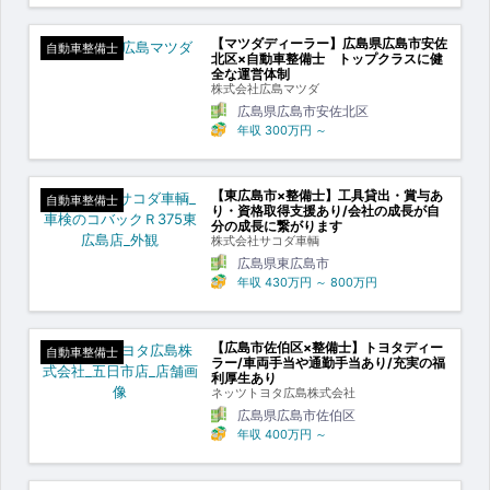
【マツダディーラー】広島県広島市安佐
自動車整備士
北区×自動車整備士 トップクラスに健
全な運営体制
株式会社広島マツダ
広島県広島市安佐北区
年収
300万円
～
【東広島市×整備士】工具貸出・賞与あ
自動車整備士
り・資格取得支援あり/会社の成長が自
分の成長に繋がります
株式会社サコダ車輌
広島県東広島市
年収
430万円
～
800万円
【広島市佐伯区×整備士】トヨタディー
自動車整備士
ラー/車両手当や通勤手当あり/充実の福
利厚生あり
ネッツトヨタ広島株式会社
広島県広島市佐伯区
年収
400万円
～