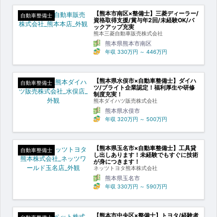
【熊本市南区×整備士】三菱ディーラー/
自動車整備士
資格取得支援/賞与年2回/未経験OK/バ
ックアップ充実
熊本三菱自動車販売株式会社
熊本県熊本市南区
年収
330万円
～
446万円
【熊本県水俣市×自動車整備士】ダイハ
自動車整備士
ツ/ブライト企業認定！福利厚生や研修
制度充実！
熊本ダイハツ販売株式会社
熊本県水俣市
年収
320万円
～
500万円
【熊本県玉名市×自動車整備士】工具貸
自動車整備士
し出しあります！未経験でもすぐに技術
が身につきます！
ネッツトヨタ熊本株式会社
熊本県玉名市
年収
330万円
～
590万円
【熊本市中央区×整備士】トヨタ/経験者