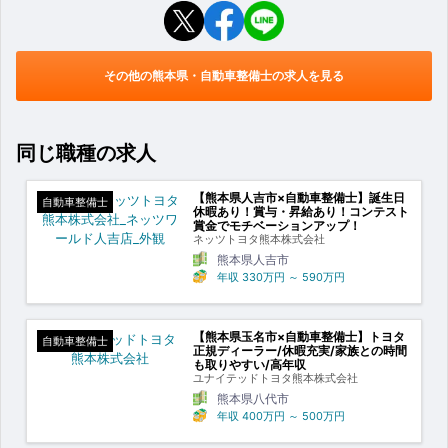
その他の熊本県・自動車整備士の求人を見る
同じ職種の求人
【熊本県人吉市×自動車整備士】誕生日
自動車整備士
休暇あり！賞与・昇給あり！コンテスト
賞金でモチベーションアップ！
ネッツトヨタ熊本株式会社
熊本県人吉市
年収
330万円
～
590万円
【熊本県玉名市×自動車整備士】トヨタ
自動車整備士
正規ディーラー/休暇充実/家族との時間
も取りやすい/高年収
ユナイテッドトヨタ熊本株式会社
熊本県八代市
年収
400万円
～
500万円