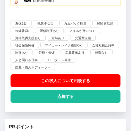
職種
自動車整備士
週休2日
残業少な目
カムバック歓迎
経験者歓迎
未経験OK
研修制度あり
スキルが身につく
資格取得支援あり
賞与あり
交通費支給
社会保険完備
マイカー・バイク通勤OK
女性社員活躍中
制服あり
禁煙・分煙
工具貸出あり
転勤なし
人と関わる仕事
U・Iターン歓迎
国産・輸入車ディーラー
この求人について相談
する
応募する
PRポイント