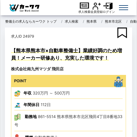
求人検索
会員登録
ログイン
整備士の求人ならカーワク トップ
求人検索
熊本県
熊本市北区
自動
求人ID 24979
【熊本県熊本市×自動車整備士】業績好調のため増
員！メーカー研修あり、充実した環境です！
株式会社南九州マツダ 飛田店
POINT
年収
320万円
～
500万円
年間休日
112日
勤務地
861-5514 熊本県熊本市北区飛田4丁目8番地33
号