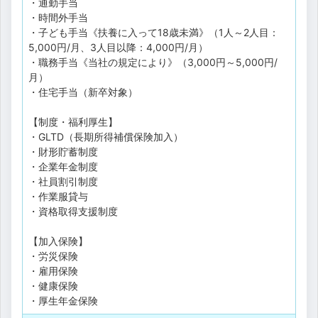
・通勤手当
・時間外手当
・子ども手当《扶養に入って18歳未満》（1人～2人目：
5,000円/月、3人目以降：4,000円/月）
・職務手当《当社の規定により》（3,000円～5,000円/
月）
・住宅手当（新卒対象）
【制度・福利厚生】
・GLTD（長期所得補償保険加入）
・財形貯蓄制度
・企業年金制度
・社員割引制度
・作業服貸与
・資格取得支援制度
【加入保険】
・労災保険
・雇用保険
・健康保険
・厚生年金保険