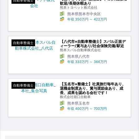
自動車整備士
歓迎/長期休暇あり
熊本トヨペット株式会社
熊本県熊本市中央区
年収
350万円
～
422万円
【八代市×自動車整備士】スバル正規デ
自動車整備士
ィーラー/賞与あり/社会保険完備/駅近
熊本スバル自動車株式会社
熊本県八代市
年収
333万円
～
366万円
【玉名市×整備士】社員旅行毎年あり、
自動車整備士
退職金制度あり、賞与奨励金あり、成
長、成果を認める会社です！
株式会社堀口自動車
熊本県玉名市
年収
400万円
～
700万円