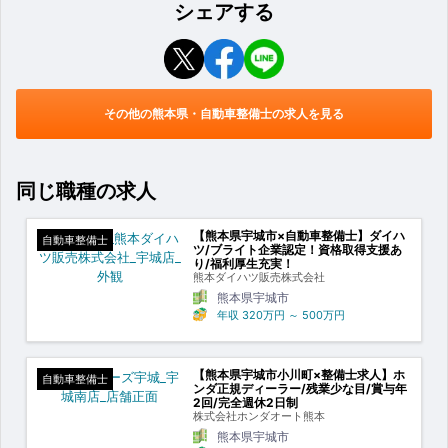
シェアする
その他の熊本県・自動車整備士の求人を見る
同じ職種の求人
【熊本県宇城市×自動車整備士】ダイハ
自動車整備士
ツ/ブライト企業認定！資格取得支援あ
り/福利厚生充実！
熊本ダイハツ販売株式会社
熊本県宇城市
年収
320万円
～
500万円
【熊本県宇城市小川町×整備士求人】ホ
自動車整備士
ンダ正規ディーラー/残業少な目/賞与年
2回/完全週休2日制
株式会社ホンダオート熊本
熊本県宇城市