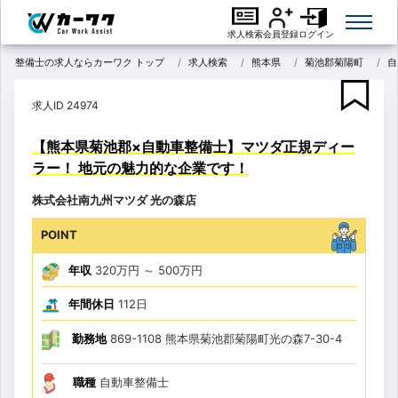
求人検索
会員登録
ログイン
整備士の求人ならカーワク トップ
求人検索
熊本県
菊池郡菊陽町
自
求人ID 24974
【熊本県菊池郡×自動車整備士】マツダ正規ディー
ラー！ 地元の魅力的な企業です！
株式会社南九州マツダ 光の森店
POINT
年収
320万円
～
500万円
年間休日
112日
勤務地
869-1108 熊本県菊池郡菊陽町光の森7-30-4
職種
自動車整備士