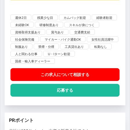
週休2日
残業少な目
カムバック歓迎
経験者歓迎
未経験OK
研修制度あり
スキルが身につく
資格取得支援あり
賞与あり
交通費支給
社会保険完備
マイカー・バイク通勤OK
女性社員活躍中
制服あり
禁煙・分煙
工具貸出あり
転勤なし
人と関わる仕事
U・Iターン歓迎
国産・輸入車ディーラー
この求人について相談
する
応募する
PRポイント