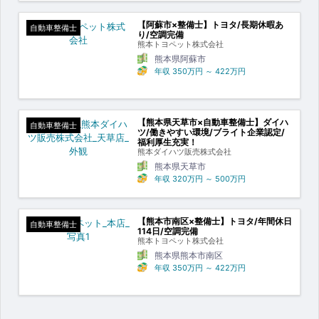
【阿蘇市×整備士】トヨタ/長期休暇あ
自動車整備士
り/空調完備
熊本トヨペット株式会社
熊本県阿蘇市
年収
350万円
～
422万円
【熊本県天草市×自動車整備士】ダイハ
自動車整備士
ツ/働きやすい環境/ブライト企業認定/
福利厚生充実！
熊本ダイハツ販売株式会社
熊本県天草市
年収
320万円
～
500万円
【熊本市南区×整備士】トヨタ/年間休日
自動車整備士
114日/空調完備
熊本トヨペット株式会社
熊本県熊本市南区
年収
350万円
～
422万円