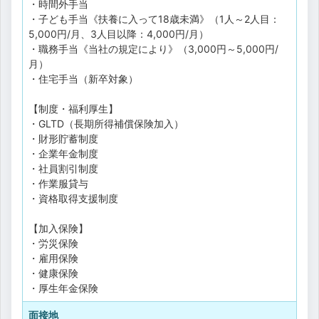
・時間外手当
・子ども手当《扶養に入って18歳未満》（1人～2人目：
5,000円/月、3人目以降：4,000円/月）
・職務手当《当社の規定により》（3,000円～5,000円/
月）
・住宅手当（新卒対象）
【制度・福利厚生】
・GLTD（長期所得補償保険加入）
・財形貯蓄制度
・企業年金制度
・社員割引制度
・作業服貸与
・資格取得支援制度
【加入保険】
・労災保険
・雇用保険
・健康保険
・厚生年金保険
面接地