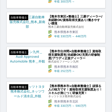
年収
300万円
～
【熊本市東区×整備士】三菱ディーラー/
自動車整備士
未経験OK/資格取得支援あり/働きやす
い環境
熊本三菱自動車販売株式会社
熊本県熊本市東区
年収
330万円
～
446万円
【熊本市出仲間×自動車整備士】資格取
自動車整備士
得支援制度有/未経験OK/充実の研修制
度/アウディ正規ディーラー
株式会社ファーレン九州
熊本県熊本市南区
年収
252万円
～
【熊本県熊本市×自動車整備士】頑張る
自動車整備士
人の味方です！資格取得支援制度あり！
スキルが身につく研修充実！
ネッツトヨタ熊本株式会社
熊本県熊本市北区
年収
330万円
～
590万円