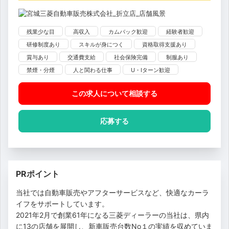
残業少な目
高収入
カムバック歓迎
経験者歓迎
研修制度あり
スキルが身につく
資格取得支援あり
賞与あり
交通費支給
社会保険完備
制服あり
禁煙・分煙
人と関わる仕事
U・Iターン歓迎
この求人について相談
する
応募する
PRポイント
当社では自動車販売やアフターサービスなど、快適なカーラ
イフをサポートしています。
2021年2月で創業61年になる三菱ディーラーの当社は、県内
に13の店舗を展開し、新車販売台数No１の実績を収めていま