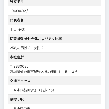
設立年月
1960年02月
代表者名
千田 茂穂
従業員数 会社全体および男女比率
258人 男性 8 : 女性 2
本社住所
〒9830035
宮城県仙台市宮城野区日の出町１－５－３６
交通アクセス
ＪＲ小鶴新田駅より徒歩７分
最寄り駅
ＪＲ小鶴新田