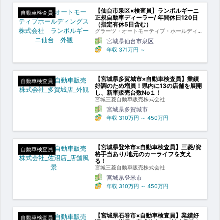
【仙台市泉区×検査員】ランボルギーニ
自動車検査員
正規自動車ディーラー/ 年間休日120日
（指定有休5日含む）
グラーツ・オートモーティブ・ホールディ
ングス株式会社
宮城県仙台市泉区
年収
371万円
～
【宮城県多賀城市×自動車検査員】業績
自動車検査員
好調のため増員！県内に13の店舗を展開
し、新車販売台数No１！
宮城三菱自動車販売株式会社
宮城県多賀城市
年収
310万円
～
450万円
【宮城県登米市×自動車検査員】三菱/資
自動車検査員
格手当あり/地元のカーライフを支え
る！
宮城三菱自動車販売株式会社
宮城県登米市
年収
310万円
～
450万円
【宮城県石巻市×自動車検査員】業績好
自動車検査員