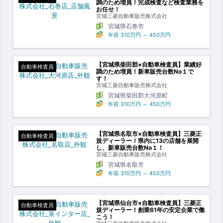
調のため増員！完成検査など検査業務を
お任せ！
宮城三菱自動車販売株式会社
宮城県石巻市
年収
310万円
～
450万円
【宮城県柴田郡×自動車検査員】業績好
自動車検査員
調のため増員！新車販売台数No１で
す！
宮城三菱自動車販売株式会社
宮城県柴田郡大河原町
年収
310万円
～
450万円
【宮城県名取市×自動車検査員】三菱正
自動車検査員
規ディーラー！県内に13の店舗を展開
し、新車販売台数No１！
宮城三菱自動車販売株式会社
宮城県名取市
年収
310万円
～
450万円
【宮城県仙台市×自動車検査員】三菱正
自動車検査員
規ディーラー！創業61年の安定企業で働
こう！