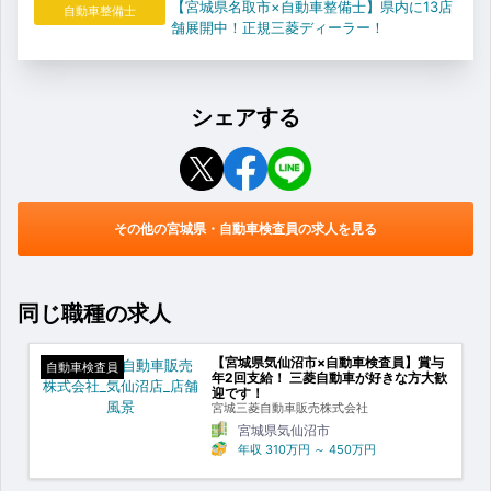
【宮城県名取市×自動車整備士】県内に13店
自動車整備士
舗展開中！正規三菱ディーラー！
シェアする
その他の宮城県・自動車検査員の求人を見る
同じ職種の求人
【宮城県気仙沼市×自動車検査員】賞与
自動車検査員
年2回支給！ 三菱自動車が好きな方大歓
迎です！
宮城三菱自動車販売株式会社
宮城県気仙沼市
年収
310万円
～
450万円