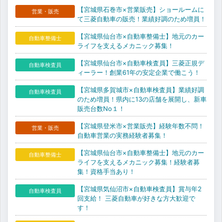
【宮城県石巻市×営業販売】ショールームに
営業・販売
て三菱自動車の販売！業績好調のため増員！
【宮城県仙台市×自動車整備士】地元のカー
自動車整備士
ライフを支えるメカニック募集！
【宮城県仙台市×自動車検査員】三菱正規デ
自動車検査員
ィーラー！創業61年の安定企業で働こう！
【宮城県多賀城市×自動車検査員】業績好調
自動車検査員
のため増員！県内に13の店舗を展開し、新車
販売台数No１！
【宮城県登米市×営業販売】経験年数不問！
営業・販売
自動車営業の実務経験者募集！
【宮城県仙台市×自動車整備士】地元のカー
自動車整備士
ライフを支えるメカニック募集！経験者募
集！資格手当あり！
【宮城県気仙沼市×自動車検査員】賞与年2
自動車検査員
回支給！ 三菱自動車が好きな方大歓迎で
す！