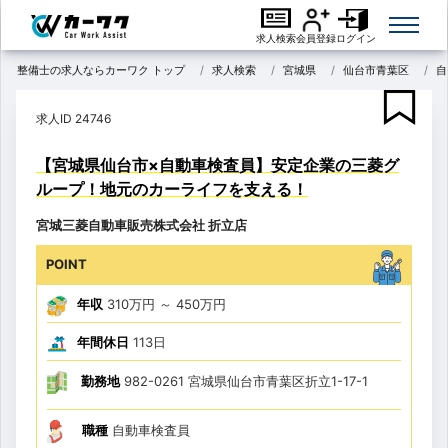
求人検索
会員登録
ログイン
整備士の求人ならカーワク トップ
求人検索
宮城県
仙台市青葉区
自
求人ID 24746
【宮城県仙台市×自動車検査員】安定企業の三菱グ
ループ！地元のカーライフを支える！
宮城三菱自動車販売株式会社 折立店
POINT
年収
310万円
～
450万円
年間休日
113日
勤務地
982-0261 宮城県仙台市青葉区折立1-17-1
職種
自動車検査員