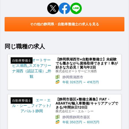
その他の静岡県・自動車整備士の求人を見る
同じ職種の求人
【静岡県湖西市×自動車整備士】未経験
自動車整備士
でも働きながら資格取得できます！車が
好きな方必見！賞与年2回
株式会社オートサービス湖西
静岡県湖西市
年収
326万円
～
416万円
【静岡市葵区×整備士募集】FIAT・
自動車整備士
ABARTH/輸入車整備/キャリアアップで
きる/年間休日120日
株式会社エー・エル・シー
静岡県静岡市葵区
年収
350万円
～
600万円