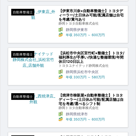
【伊東市川奈×自動車整備士】トヨタデ
自動車整備士
ィーラー/土日休み可能/配属店舗は自宅
を考慮/賞与あり
静岡トヨタ自動車株式会社
静岡県伊東市
年収
350万円
～
600万円
【浜松市中央区宮竹町×整備士】トヨタ/
自動車整備士
福利厚生が手厚い/快適な整備環境/年間
休日120日以上
トヨタユナイテッド静岡株式会社
静岡県浜松市中央区
年収
330万円
～
580万円
【焼津市柳新屋×自動車整備士】トヨタ
自動車整備士
ディーラー/土日休み可能/配属店舗は自
宅を考慮/選べるシフト制
静岡トヨタ自動車株式会社
静岡県焼津市
年収
350万円
～
600万円