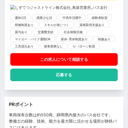
週休2日
残業少な目
中高年活躍中
経験者歓迎
研修制度あり
スキルが身につく
資格取得支援あり
賞与あり
交通費支給
社会保険完備
マイカー・バイク通勤OK
産休･育休制度あり
制服あり
工具貸出あり
接客業務なし
U・Iターン歓迎
この求人について相談
する
応募する
PRポイント
車両保有台数は約550両。静岡県内最大のバス会社です。
整備士の経験、技術、能力を最大限に活かせる場所が静鉄バ
スにはあります。