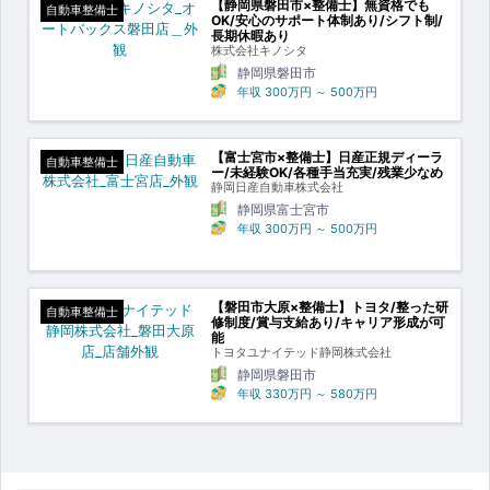
【静岡県磐田市×整備士】無資格でも
自動車整備士
OK/安心のサポート体制あり/シフト制/
長期休暇あり
株式会社キノシタ
静岡県磐田市
年収
300万円
～
500万円
【富士宮市×整備士】日産正規ディーラ
自動車整備士
ー/未経験OK/各種手当充実/残業少なめ
静岡日産自動車株式会社
静岡県富士宮市
年収
300万円
～
500万円
【磐田市大原×整備士】トヨタ/整った研
自動車整備士
修制度/賞与支給あり/キャリア形成が可
能
トヨタユナイテッド静岡株式会社
静岡県磐田市
年収
330万円
～
580万円