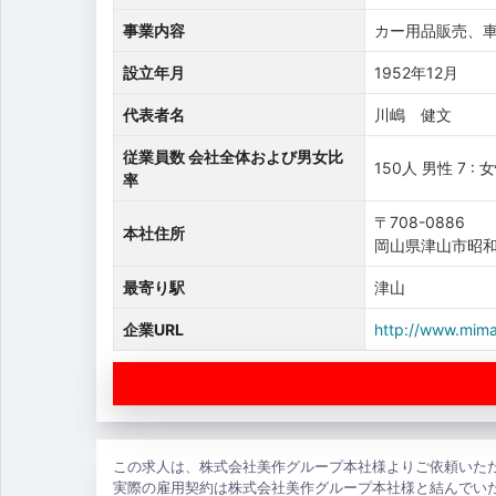
事業内容
カー用品販売、
設立年月
1952年12月
代表者名
川嶋 健文
従業員数 会社全体および男女比
150人 男性 7 : 
率
〒708-0886
本社住所
岡山県津山市昭和町
最寄り駅
津山
企業URL
http://www.mim
この求人は、株式会社美作グループ本社様よりご依頼いた
実際の雇用契約は株式会社美作グループ本社様と結んでい