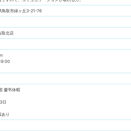
取県鳥取市緑ヶ丘3-21-76
鳥取北店
pm
19:00
暇
慶弔休暇
3日
暇あり