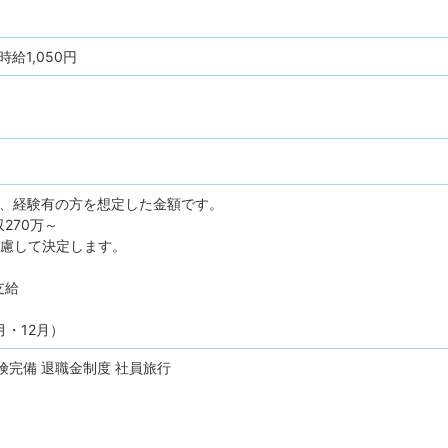
給1,050円
士、経験有の方を想定した金額です。
270万～
考慮して決定します。
支給
月・12月）
険完備
退職金制度
社員旅行