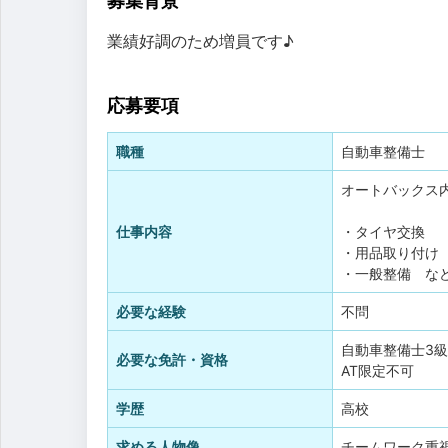
募集背景
業績好調のため増員です♪
応募要項
職種
自動車整備士
オートバックス
仕事内容
・タイヤ交換
・用品取り付け
・一般整備 な
必要な経験
不問
自動車整備士3級
必要な免許・資格
AT限定不可
学歴
高校
求める人物像
チームワーク重