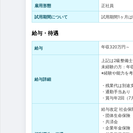
雇用形態
正社員
試用期間について
試用期間1ヶ月は時
給与・待遇
年収
320万円
～
給与
上記は2級整備
未経験の方：年収
※経験や能力を
給与詳細
・残業代は別途
・通勤手当あり
・賞与年2回（7
給与改定
社会保
・団体生命保険
・共済会
・企業年金保険