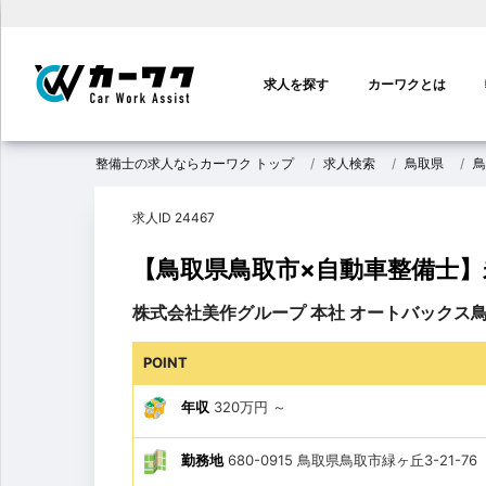
メ
イ
求人を探す
カーワクとは
ン
ナ
ビ
整備士の求人ならカーワク トップ
求人検索
鳥取県
鳥
ゲ
ー
求人ID 24467
シ
ョ
【鳥取県鳥取市×自動車整備士
ン
株式会社美作グループ 本社 オートバックス
POINT
年収
320万円
～
勤務地
680-0915 鳥取県鳥取市緑ヶ丘3-21-76