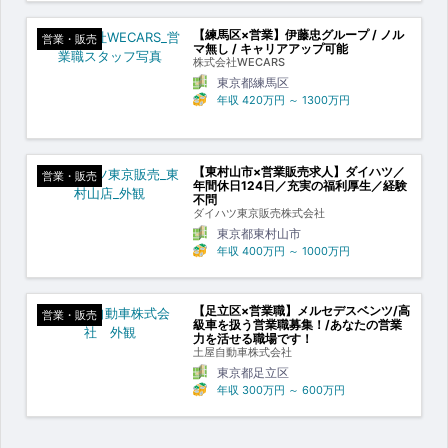
【練馬区×営業】伊藤忠グループ / ノル
営業・販売
マ無し / キャリアアップ可能
株式会社WECARS
東京都練馬区
年収
420万円
～
1300万円
【東村山市×営業販売求人】ダイハツ／
営業・販売
年間休日124日／充実の福利厚生／経験
不問
ダイハツ東京販売株式会社
東京都東村山市
年収
400万円
～
1000万円
【足立区×営業職】メルセデスベンツ/高
営業・販売
級車を扱う営業職募集！/あなたの営業
力を活せる職場です！
土屋自動車株式会社
東京都足立区
年収
300万円
～
600万円