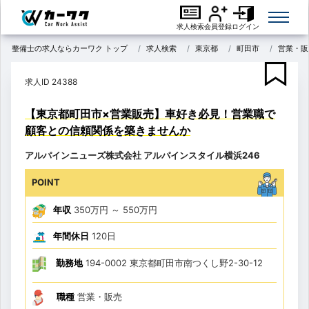
求人検索
会員登録
ログイン
整備士の求人ならカーワク トップ
求人検索
東京都
町田市
営業・販
求人ID 24388
【東京都町田市×営業販売】車好き必見！営業職で
顧客との信頼関係を築きませんか
アルパインニューズ株式会社 アルパインスタイル横浜246
POINT
年収
350万円
～
550万円
年間休日
120日
勤務地
194-0002 東京都町田市南つくし野2-30-12
職種
営業・販売