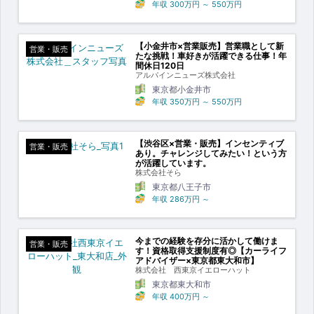
年収
300万円
～
550万円
【小金井市×営業販売】営業職として新
営業・販売
たな挑戦！車好きが活躍できる仕事！年
間休日120日
アルパインニューズ株式会社
東京都小金井市
年収
350万円
～
550万円
【渋谷区×営業・販売】インセンティブ
営業・販売
あり。チャレンジしてみたい！という方
が活躍しています。
株式会社そら
東京都八王子市
年収
286万円
～
今までの経験を存分に活かして働けま
営業・販売
す！資格取得支援制度有◎【カーライフ
アドバイザー×東京都東大和市】
株式会社 西東京イエローハット
東京都東大和市
年収
400万円
～