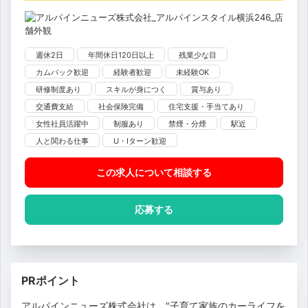
週休2日
年間休日120日以上
残業少な目
カムバック歓迎
経験者歓迎
未経験OK
研修制度あり
スキルが身につく
賞与あり
交通費支給
社会保険完備
住宅支援・手当てあり
女性社員活躍中
制服あり
禁煙・分煙
駅近
人と関わる仕事
U・Iターン歓迎
この求人について相談
する
応募する
PRポイント
アルパインニューズ株式会社は、"子育て家族のカーライフを