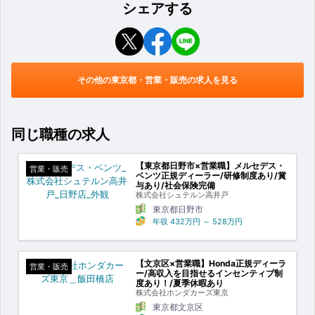
シェアする
その他の東京都・営業・販売の求人を見る
同じ職種の求人
【東京都日野市×営業職】メルセデス・
営業・販売
ベンツ正規ディーラー/研修制度あり/賞
与あり/社会保険完備
株式会社シュテルン高井戸
東京都日野市
年収
432万円
～
528万円
【文京区×営業職】Honda正規ディーラ
営業・販売
ー/高収入を目指せるインセンティブ制
度あり！/夏季休暇あり
株式会社ホンダカーズ東京
東京都文京区