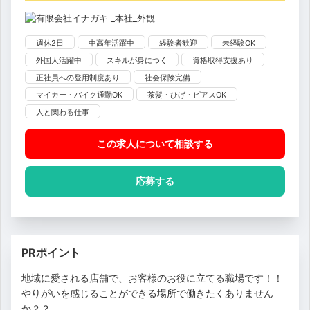
週休2日
中高年活躍中
経験者歓迎
未経験OK
外国人活躍中
スキルが身につく
資格取得支援あり
正社員への登用制度あり
社会保険完備
マイカー・バイク通勤OK
茶髪・ひげ・ピアスOK
人と関わる仕事
この求人について相談
する
応募する
PRポイント
地域に愛される店舗で、お客様のお役に立てる職場です！！
やりがいを感じることができる場所で働きたくありません
か？？