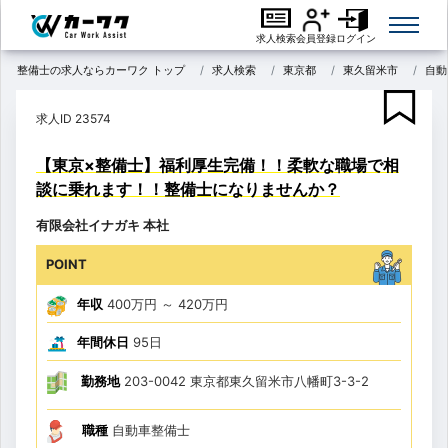
求人検索
会員登録
ログイン
整備士の求人ならカーワク トップ
求人検索
東京都
東久留米市
自動
求人ID 23574
【東京×整備士】福利厚生完備！！柔軟な職場で相
談に乗れます！！整備士になりませんか？
有限会社イナガキ 本社
POINT
年収
400万円
～
420万円
年間休日
95日
勤務地
203-0042 東京都東久留米市八幡町3-3-2
職種
自動車整備士