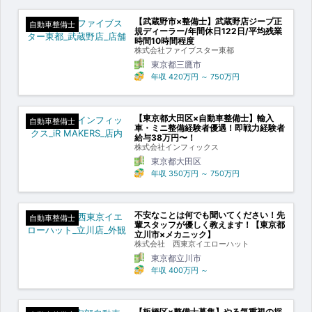
【武蔵野市×整備士】武蔵野店ジープ正
自動車整備士
規ディーラー/年間休日122日/平均残業
時間10時間程度
株式会社ファイブスター東都
東京都三鷹市
年収
420万円
～
750万円
【東京都大田区×自動車整備士】輸入
自動車整備士
車・ミニ整備経験者優遇！即戦力経験者
給与38万円〜！
株式会社インフィックス
東京都大田区
年収
350万円
～
750万円
不安なことは何でも聞いてください！先
自動車整備士
輩スタッフが優しく教えます！【東京都
立川市×メカニック】
株式会社 西東京イエローハット
東京都立川市
年収
400万円
～
【板橋区×整備士募集】やる気重視の採