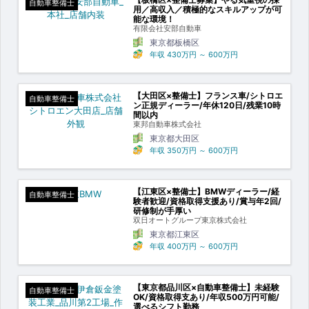
自動車整備士
用／高収入／積極的なスキルアップが可
能な環境！
有限会社安部自動車
東京都板橋区
年収
430万円
～
600万円
【大田区×整備士】フランス車/シトロエ
自動車整備士
ン正規ディーラー/年休120日/残業10時
間以内
東邦自動車株式会社
東京都大田区
年収
350万円
～
600万円
【江東区×整備士】BMWディーラー/経
自動車整備士
験者歓迎/資格取得支援あり/賞与年2回/
研修制が手厚い
双日オートグループ東京株式会社
東京都江東区
年収
400万円
～
600万円
【東京都品川区×自動車整備士】未経験
自動車整備士
OK/資格取得支あり/年収500万円可能/
選べるシフト勤務