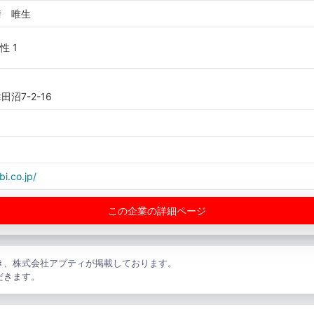
﨑 唯生
性 1
沼7-2-16
bi.co.jp/
この企業の詳細ページ
き、株式会社アプティが掲載しております。
だきます。