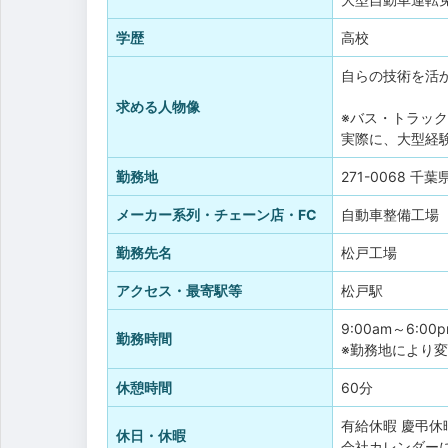
学歴
高校
自らの技術を活
求める人物像
※バス・トラッ
実際に、大型経
勤務地
271-0068 
メーカー系列・チェーン店・FC
自動車整備工場
勤務先名
松戸工場
アクセス・最寄駅等
松戸駅
9:00am～6:00
勤務時間
※勤務地により
休憩時間
60分
有給休暇
慶弔休
休日・休暇
会社カレンダー