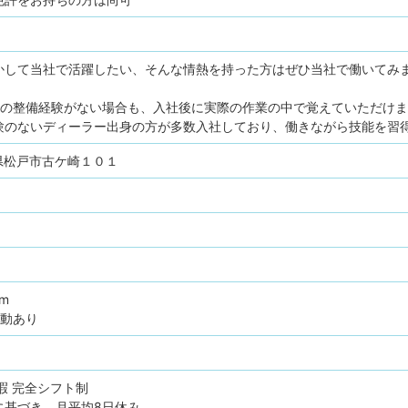
かして当社で活躍したい、そんな情熱を持った方はぜひ当社で働いてみ
クの整備経験がない場合も、入社後に実際の作業の中で覚えていただけ
験のないディーラー出身の方が多数入社しており、働きながら技能を習
千葉県松戸市古ケ崎１０１
pm
変動あり
暇
完全シフト制
に基づき、月平均8日休み