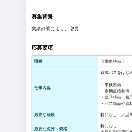
募集背景
業績好調により、増員！
応募要項
職種
自動車整備士
京成バスをはじ
・車検整備
仕事内容
・定期点検整備
・臨時整備（修
・バス部品や資
必要な経験
特になし、大型
特になし
必要な免許・資格
大型自動車運転