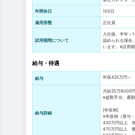
年間休日
105日
雇用形態
正社員
入社後、半年～
試用期間について
認められる場合
います。※試用
給与・待遇
年収
425万円
～
給与
月給25万8000
※超勤手当、通
[年収例]
給与詳細
※年収例（賞与
430万円以上 
470万円以上 