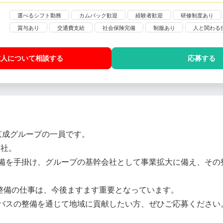
選べるシフト勤務
カムバック歓迎
経験者歓迎
研修制度あり
賞与あり
交通費支給
社会保険完備
制服あり
人と関わる
求人について相談
する
応募する
の京成グループの一員です。
当社。
備を手掛け、グループの基幹会社として事業拡大に備え、その
”整備の仕事は、今後ますます重要となっています。
バスの整備を通じて地域に貢献したい方、ぜひご応募ください