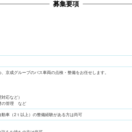
募集要項
め、京成グループのバス車両の点検・整備をお任せします。
理対応など）
材の管理 など
自動車（2ｔ以上）の整備経験がある方は尚可
免許をお持ちの方は尚可