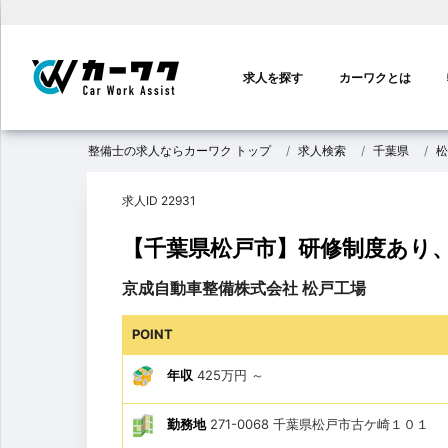
メ
イ
求人を探す
カーワクとは
ン
ナ
ビ
整備士の求人ならカーワク トップ
求人検索
千葉県
松
ゲ
ー
求人ID 22931
シ
ョ
【千葉県松戸市】研修制度あり
ン
京成自動車整備株式会社 松戸工場
POINT
年収
425万円
～
勤務地
271-0068 千葉県松戸市古ケ崎１０１