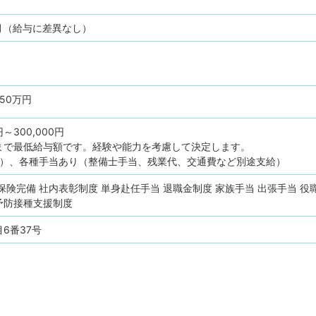
月（給与に差異なし）
450万円
円～300,000円
まで最低給与額です。経験や能力を考慮して決定します。
回）、各種手当あり（整備士手当、残業代、交通費など別途支給）
保険完備
社内表彰制度
単身赴任手当
退職金制度
家族手当
出張手当
役
予防接種支援制度
6番37号