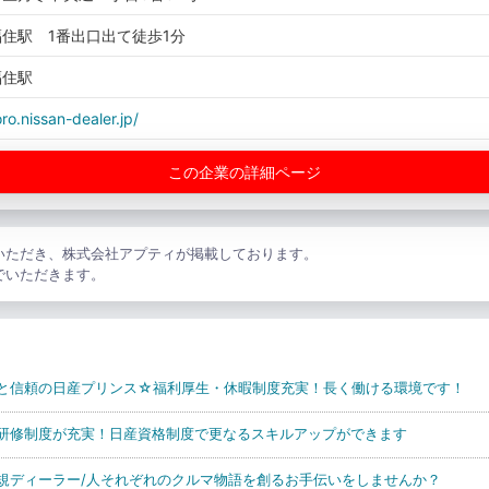
住駅 1番出口出て徒歩1分
福住駅
ro.nissan-dealer.jp/
この企業の詳細ページ
いただき、株式会社アプティが掲載しております。
でいただきます。
と信頼の日産プリンス☆福利厚生・休暇制度充実！長く働ける環境です！
研修制度が充実！日産資格制度で更なるスキルアップができます
規ディーラー/人それぞれのクルマ物語を創るお手伝いをしませんか？