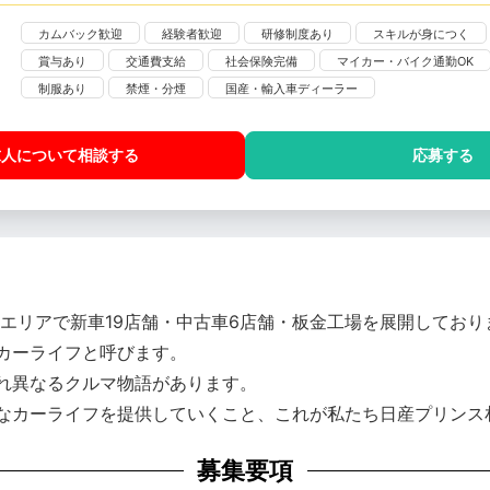
カムバック歓迎
経験者歓迎
研修制度あり
スキルが身につく
賞与あり
交通費支給
社会保険完備
マイカー・バイク通勤OK
制服あり
禁煙・分煙
国産・輸入車ディーラー
求人について相談
する
応募する
たエリアで新車19店舗・中古車6店舗・板金工場を展開しており
カーライフと呼びます。
れ異なるクルマ物語があります。
なカーライフを提供していくこと、これが私たち日産プリンス
募集要項