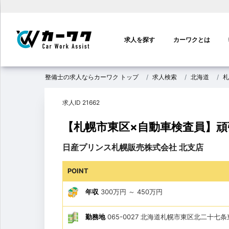
メ
イ
求人を探す
カーワクとは
ン
ナ
ビ
整備士の求人ならカーワク トップ
求人検索
北海道
札
ゲ
ー
求人ID 21662
シ
ョ
【札幌市東区×自動車検査員】
ン
日産プリンス札幌販売株式会社 北支店
POINT
年収
300万円
～
450万円
勤務地
065-0027 北海道札幌市東区北二十七条東1