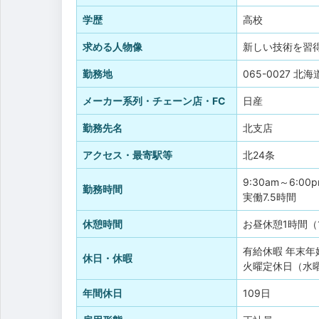
学歴
高校
求める人物像
新しい技術を習
勤務地
065-0027 
メーカー系列・チェーン店・FC
日産
勤務先名
北支店
アクセス・最寄駅等
北24条
9:30am～6:00
勤務時間
実働7.5時間
休憩時間
お昼休憩1時間（1
有給休暇
年末年
休日・休暇
火曜定休日（水
年間休日
109日