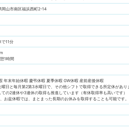
岡山県岡山市南区福浜西町2-14
で11分
pm
憩1時間
暇
年末年始休暇
慶弔休暇
夏季休暇
GW休暇
産前産後休暇
火曜日と毎月第2第3水曜日で、その他シフトで取得できる所定休があり
しての2連休や3連休の取得も推進しています（有休取得率も高いです）
W、お盆休暇では、まとまった長期のお休みを取得することも可能です。