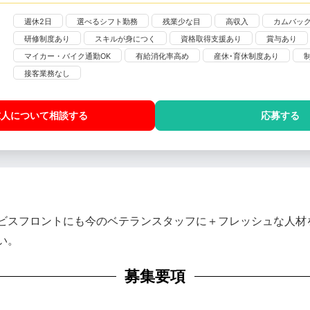
週休2日
選べるシフト勤務
残業少な目
高収入
カムバッ
研修制度あり
スキルが身につく
資格取得支援あり
賞与あり
マイカー・バイク通勤OK
有給消化率高め
産休･育休制度あり
接客業務なし
求人について相談
する
応募する
ビスフロントにも今のベテランスタッフに＋フレッシュな人材
い。
募集要項