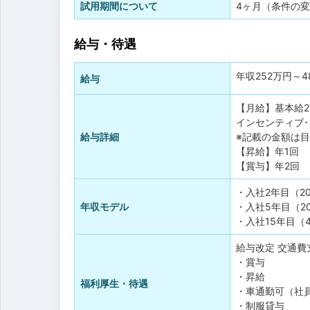
試用期間について
4ヶ月（条件の
給与・待遇
年収
252万円
～
4
給与
【月給】基本給21
インセンティブ
給与詳細
※記載の金額は
【昇給】年1回
【賞与】年2回
・入社2年目（2
年収モデル
・入社5年目（2
・入社15年目（
給与改定
交通費
・賞与
・昇給
福利厚生・待遇
・車通勤可（社
・制服貸与