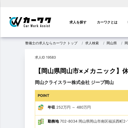
メ
イ
求人を探す
カーワクとは
ン
ナ
ビ
整備士の求人ならカーワク トップ
求人検索
岡山県
岡
ゲ
ー
求人ID 19583
シ
ョ
【岡山県岡山市×メカニック】
ン
岡山クライスラー株式会社 ジープ岡山
POINT
年収
252万円
～
480万円
勤務地
702-8034 岡山県岡山市南区福浜西町2-