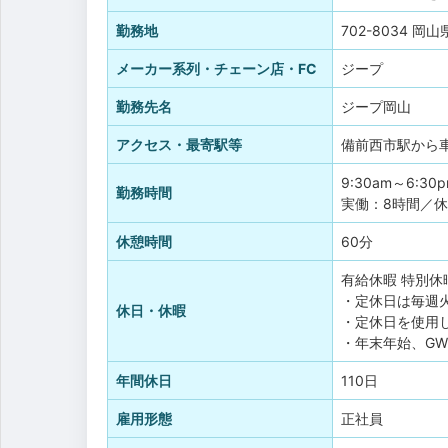
勤務地
702-8034 
メーカー系列・チェーン店・FC
ジープ
勤務先名
ジープ岡山
アクセス・最寄駅等
備前西市駅から車
9:30am～6:30
勤務時間
実働：8時間／休
休憩時間
60分
有給休暇
特別休
・定休日は毎週
休日・休暇
・定休日を使用
・年末年始、G
年間休日
110日
雇用形態
正社員