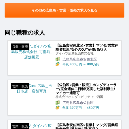
その他の広島県・営業・販売の求人を見る
同じ職種の求人
【広島市安佐北区×営業】マツダ/営業経
営業・販売
験者歓迎/安心のOJT研修/高収入
ダイハツ広島販売株式会社
広島県広島市安佐北区
年収
400万円
～
600万円
【佐伯区×営業・販売】ホンダディーラ
営業・販売
ー/完全週休二日制/充実した福利厚生/
マイカー通勤可
株式会社ホンダモビリティ中四国
広島県広島市佐伯区
年収
370万円
～
450万円
【広島市安佐南区×営業】マツダ/営業経
営業・販売
験者歓迎/賞与年2回/高収入