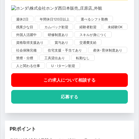
週休2日
年間休日120日以上
選べるシフト勤務
残業少な目
カムバック歓迎
経験者歓迎
未経験OK
外国人活躍中
研修制度あり
スキルが身につく
資格取得支援あり
賞与あり
交通費支給
社会保険完備
住宅支援・手当てあり
産休･育休制度あり
禁煙・分煙
工具貸出あり
転勤なし
人と関わる仕事
U・Iターン歓迎
この求人について相談
する
応募する
PRポイント