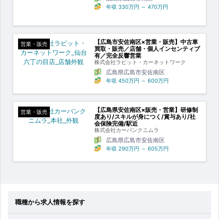
年収
330万円
～
470万円
【広島市安佐南区×営業・販売】中古車
営業・販売
買取・販売／店舗・個人インセンティブ
有／完全反響営業
株式会社ラビット・カーネットワーク
広島県広島市安佐南区
年収
450万円
～
600万円
【広島県安佐南区×販売・営業】研修制
営業・販売
度あり/スキルが身につく/賞与あり/社
会保険完備/駅近
株式会社カーバンクニムラ
広島県広島市安佐南区
年収
290万円
～
605万円
職種から求人情報を探す