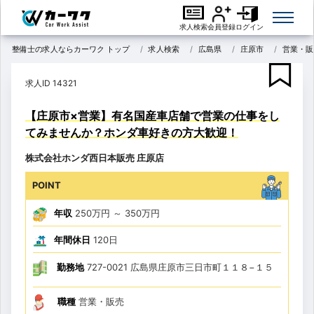
求人検索
会員登録
ログイン
整備士の求人ならカーワク トップ
求人検索
広島県
庄原市
営業・販
求人ID 14321
【庄原市×営業】有名国産車店舗で営業の仕事をし
てみませんか？ホンダ車好きの方大歓迎！
株式会社ホンダ西日本販売 庄原店
POINT
年収
250万円
～
350万円
年間休日
120日
勤務地
727-0021 広島県庄原市三日市町１１８−１５
職種
営業・販売